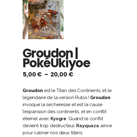
Groudon |
PokéUkiyoe
Plage
5,00
€
–
20,00
€
de
prix :
Groudon
est le Titan des Continents, et le
5,00 €
légendaire de la version Rubis !
Groudon
à
invoque la sécheresse et est la cause
20,00 €
l’expansion des continents, et en conflit
éternel avec
Kyogre
. Quand le conflit
devient trop destructeur,
Rayquaza
arrive
pour calmer nos deux titans.