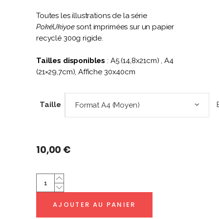
Toutes les illustrations de la série
PokéUkiyoe
sont imprimées sur un papier
recyclé 300g rigide.
Tailles disponibles
: A5 (14,8x21cm) , A4
(21×29,7cm), Affiche 30x40cm
Taille
Format A4 (Moyen)
10,00
€
Groudon
|
PokéUkiyoe
AJOUTER AU PANIER
quantity