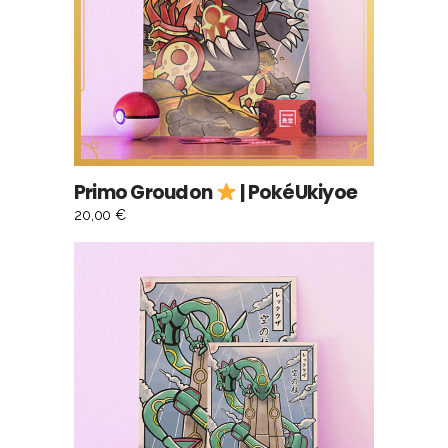
AJOUTER AU PANIER
Primo Groudon
| PokéUkiyoe
20,00
€
Ce
CHOIX DES OPTIONS
produit
a
plusieurs