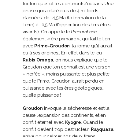
tectoniques et les continents/océans. Une
phase qui a duré plus de 4 milliards
d’années, de -4,5 Ma (la formation de la
Terre) à -0,5 Ma (l’apparition des 1ers êtres
vivants). On appelle le
Précambrien
également « ère primaire », qui fait le lien
avec
Primo-Groudon
, la forme qu’il aurait
eu à ses origines… En effet dans le jeu
Rubis Omega
, on nous explique que le
Groudon que l’on connait est une version
« nerfée », moins puissante et plus petite
que le Primo. Groudon aurait perdu en
puissance avec les ères géologiques..
quelle puissance !
Groudon
invoque la sécheresse et est la
cause l’expansion des continents, et en
conflit éternel avec
Kyogre
. Quand le
conflit devient trop destructeur,
Rayquaza
arrive pour calmer nos deux titans.