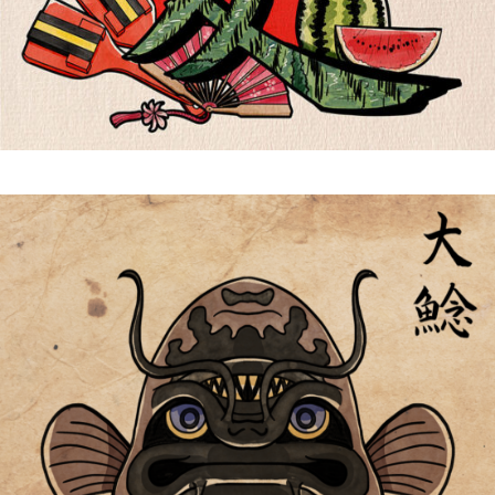
Kanji Natsu 夏 | Shiki 四
季