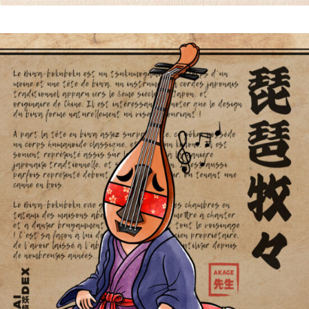
Biwa-Bokuboku 琵琶