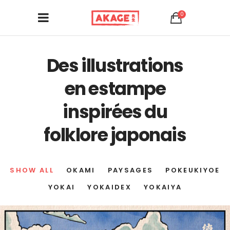
0
Des illustrations
en estampe
inspirées du
folklore japonais
SHOW ALL
OKAMI
PAYSAGES
POKEUKIYOE
YOKAI
YOKAIDEX
YOKAIYA