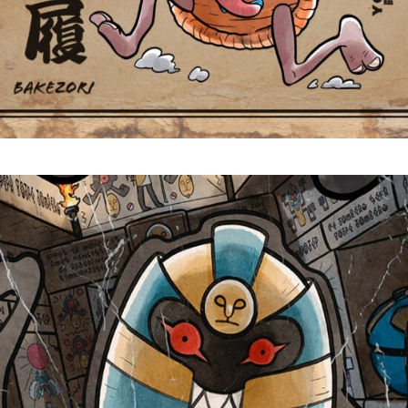
Bakezōri 化け草履