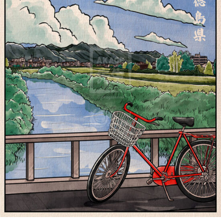
Promenades À
Tokushima 徳島県 |
Shiki 四季