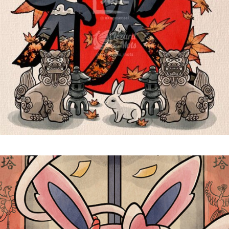
Kanji Aki 秋 | Shiki 四季