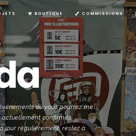
OJETS
BOUTIQUE
COMMISSIONS
da
s événements où vous pourrez me
s actuellement confirmés
 à jour régulièrement, restez à