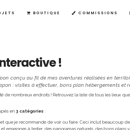
OJETS
BOUTIQUE
COMMISSIONS
interactive !
pon conçu au fil de mes aventures réalisées en territo
pon : visites à effectuer, bons plan hébergements et re
visité de nombreux endroits ! Retrouvez la liste de tous les lieux
upés en
3 catégories
:
 et que je recommande de voir ou faire. Ceci inclut beaucoup de 
et enseignes à tester, des panoramas naturels, des bons plans vis