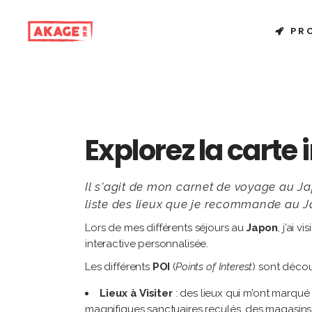
PR
Explorez la carte 
Il s'agit de mon carnet de voyage au Ja
liste des lieux que je recommande au Ja
Lors de mes différents séjours au
Japon
, j’ai 
interactive personnalisée.
Les différents
POI
(
Points of Interest
) sont déco
Lieux à Visiter
: des lieux qui m’ont marqué
magnifiques sanctuaires reculés, des magasins 