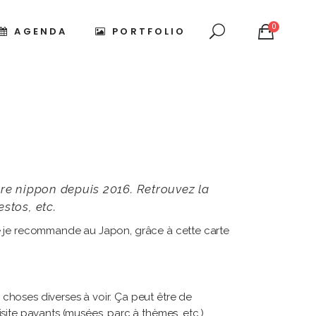
0
AGENDA
PORTFOLIO
ire nippon depuis 2016. Retrouvez la
stos, etc.
 que je recommande au Japon, grâce à cette carte
choses diverses à voir. Ça peut être de
ite payants (musées, parc à thèmes, etc.),