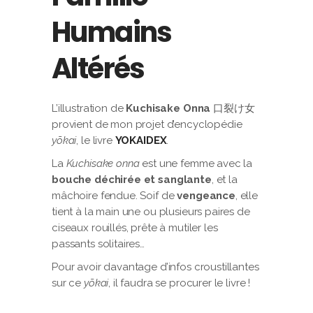
Humains
Altérés
L’illustration de
Kuchisake Onna
口裂け女
provient de mon projet d’encyclopédie
yōkai
, le livre
YOKAIDEX
.
La
Kuchisake onna
est une femme avec la
bouche déchirée et sanglante
, et la
mâchoire fendue. Soif de
vengeance
, elle
tient à la main une ou plusieurs paires de
ciseaux rouillés, prête à mutiler les
passants solitaires…
Pour avoir davantage d’infos croustillantes
sur ce
yōkai
, il faudra se procurer le livre !