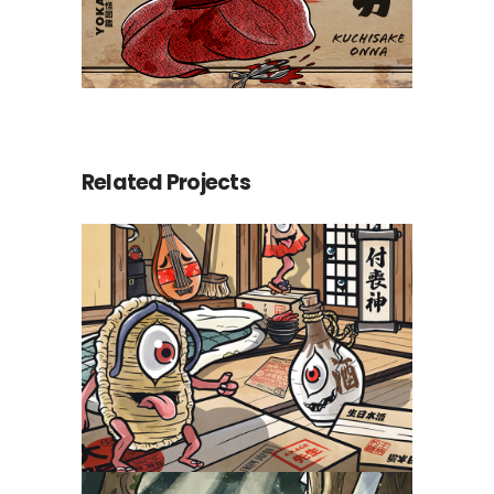
Related Projects
Tsukumogami, les
objets hantés
Yokaidex