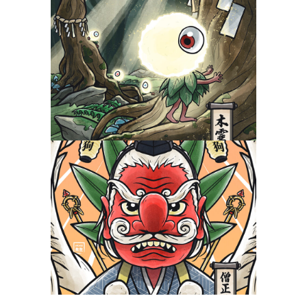
Kodama, les esprits des
forêts
Yokaidex
Sōjōbō, le roi des Tengu
Yokaidex