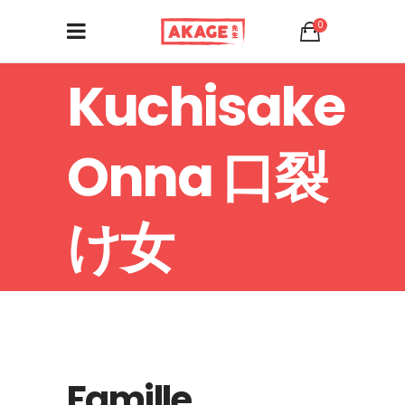
0
Kuchisake
Onna 口裂
け女
Famille