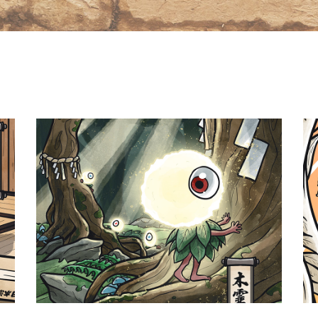
s
Kodama, les esprits des
forêts
Yokaidex