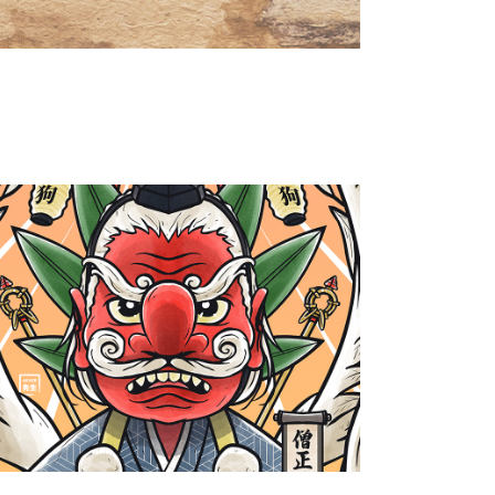
Sōjōbō, le roi des Tengu
Yokaidex