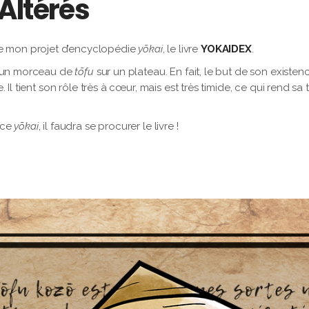
Altérés
mon projet d’encyclopédie
yōkai
, le livre
YOKAIDEX
.
ir un morceau de
tōfu
sur un plateau. En fait, le but de son existen
 Il tient son rôle très à cœur, mais est très timide, ce qui rend sa
 ce
yōkai
, il faudra se procurer le livre !