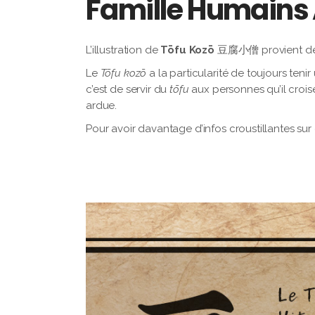
Famille Humains 
L’illustration de
Tōfu Kozō
豆腐小僧 provient de 
Le
Tōfu kozō
a la particularité de toujours ten
c’est de servir du
tōfu
aux personnes qu’il croise.
ardue.
Pour avoir davantage d’infos croustillantes sur