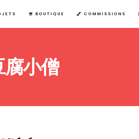
OJETS
BOUTIQUE
COMMISSIONS
ō 豆腐小僧