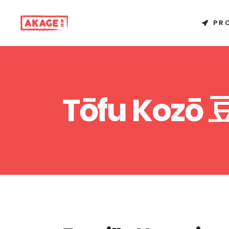
PR
Tōfu Koz