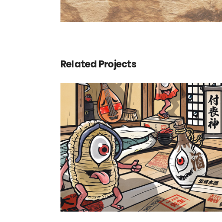
Related Projects
Tsukumogami, les objet
hantés
Yokaidex