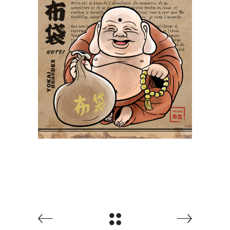
Hotei 布袋
Yokaidex