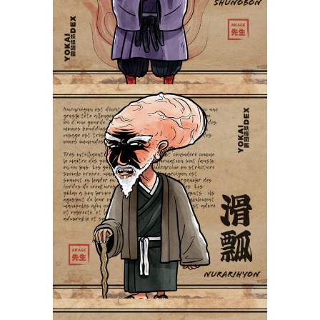
Nurarihyon 滑瓢
Yokaidex