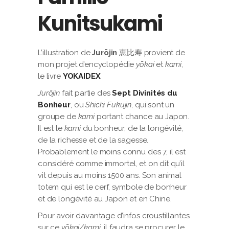
Kunitsukami
L’illustration de
Jurōjin
恵比寿 provient de
mon projet d’encyclopédie
yōkai
et
kami
,
le livre
YOKAIDEX
.
Jurōjin
fait partie des
Sept Divinités du
Bonheur
, ou
Shichi Fukujin
, qui sont un
groupe de
kami
portant chance au Japon.
Il est le
kami
du bonheur, de la longévité,
de la richesse et de la sagesse.
Probablement le moins connu des 7, il est
considéré comme immortel, et on dit qu’il
vit depuis au moins 1500 ans. Son animal
totem qui est le cerf, symbole de bonheur
et de longévité au Japon et en Chine.
Pour avoir davantage d’infos croustillantes
sur ce
yōkai/kami
, il faudra se procurer le