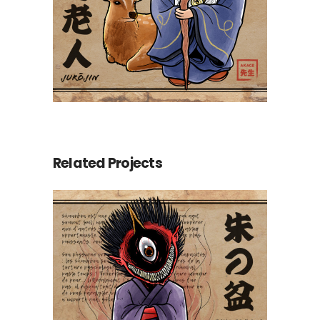
Related Projects
Shunobon 朱の盆
Yokaidex