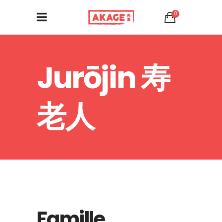
0
Jurōjin 寿
老人
Famille