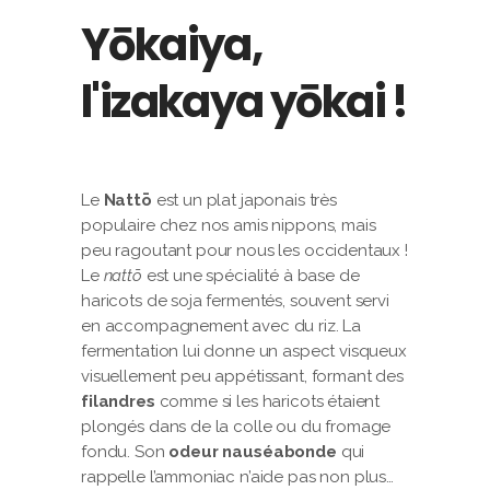
Yōkaiya,
l'izakaya yōkai !
Le
Nattō
est un plat japonais très
populaire chez nos amis nippons, mais
peu ragoutant pour nous les occidentaux !
Le
nattō
est une spécialité à base de
haricots de soja fermentés, souvent servi
en accompagnement avec du riz. La
fermentation lui donne un aspect visqueux
visuellement peu appétissant, formant des
filandres
comme si les haricots étaient
plongés dans de la colle ou du fromage
fondu. Son
odeur nauséabonde
qui
rappelle l’ammoniac n’aide pas non plus…