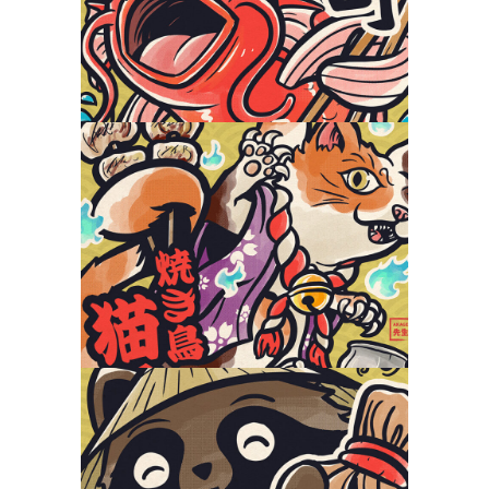
Yokaiya
Nekomata Yakitori
Yokaiya
Tanuki Sake