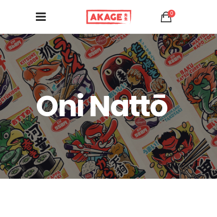
0
Oni Nattō