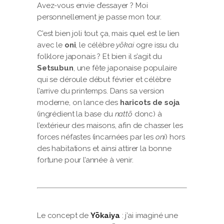
Avez-vous envie d’essayer ? Moi
personnellement je passe mon tour.
C’est bien joli tout ça, mais quel est le lien
avec le
oni
, le célèbre
yōkai
ogre issu du
folklore japonais ? Et bien il s’agit du
Setsubun
, une fête japonaise populaire
qui se déroule début février et célèbre
l’arrive du printemps. Dans sa version
moderne, on lance des
haricots de soja
(ingrédient la base du
nattō
donc) à
l’extérieur des maisons, afin de chasser les
forces néfastes (incarnées par les
oni
) hors
des habitations et ainsi attirer la bonne
fortune pour l’année à venir.
Le concept de
Yōkaiya
: j’ai imaginé une