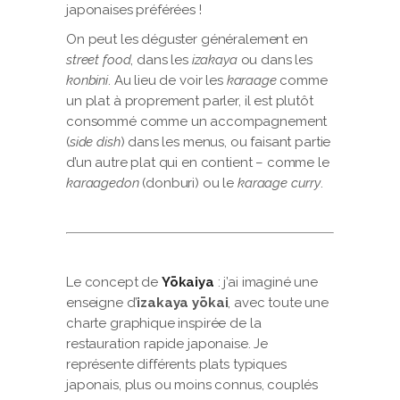
japonaises préférées !
On peut les déguster généralement en
street food
, dans les
izakaya
ou dans les
konbini
. Au lieu de voir les
karaage
comme
un plat à proprement parler, il est plutôt
consommé comme un accompagnement
(
side dish
) dans les menus, ou faisant partie
d’un autre plat qui en contient – comme le
karaagedon
(donburi) ou le
karaage curry
.
Le concept de
Yōkaiya
: j’ai imaginé une
enseigne d’
izakaya yōkai
, avec toute une
charte graphique inspirée de la
restauration rapide japonaise. Je
représente différents plats typiques
japonais, plus ou moins connus, couplés