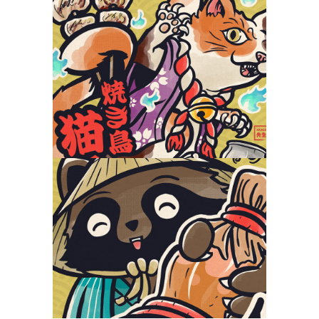
Nekomata Yakitori
Yokaiya
Tanuki Sake
Yokaiya