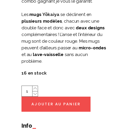
combo gagnant je vous le garantit.
Les
mugs
Yōkaiya
se déclinent en
plusieurs modèles
, chacun avec une
double face et donc avec
deux designs
complémentaires ! L’anse et l’intérieur du
mug sont de couleur rouge. Mes mugs
peuvent d’ailleurs passer au
micro-ondes
et au
lave-vaisselle
sans aucun
problème.
16 en stock
Mug
Yōkaiya
Akkorokamui
AJOUTER AU PANIER
Takoyaki
&
Tanuki
Info
Saké