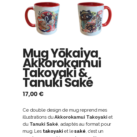
Mug Yōkaiya
Akkorokamui
Takoyaki &
Tanuki Saké
17,00
€
Ce double design de mug reprend mes
illustrations du
Akkorokamui Takoyaki
et
du
Tanuki Saké
, adaptés au format pour
mug. Les
takoyaki
et le
saké
, c’est un