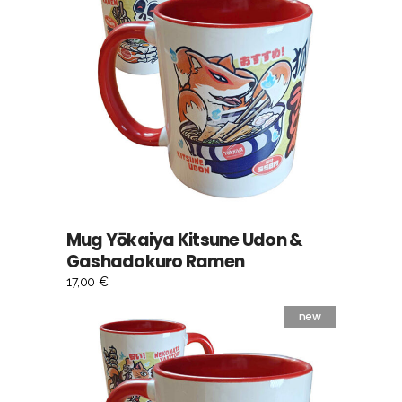
AJOUTER AU PANIER
Mug Yōkaiya Kitsune Udon &
Gashadokuro Ramen
17,00
€
new