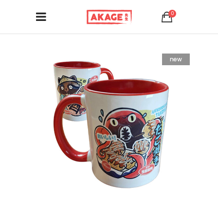
0
new