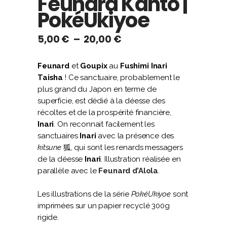
Feunard Kanto |
PokéUkiyoe
Plage
5,00
€
–
20,00
€
de
prix :
Feunard
et
Goupix
au
Fushimi Inari
5,00 €
Taisha
! Ce sanctuaire, probablement le
à
plus grand du Japon en terme de
20,00 €
superficie, est dédié à la déesse des
récoltes et de la prospérité financière,
Inari
. On reconnait facilement les
sanctuaires
Inari
avec la présence des
kitsune
狐, qui sont les renards messagers
de la déesse
Inari
. Illustration réalisée en
parallèle avec le
Feunard d’Alola
.
Les illustrations de la série
PokéUkiyoe
sont
imprimées sur un papier recyclé 300g
rigide.