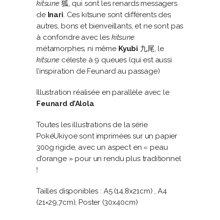
kitsune
狐, qui sont les renards messagers
de
Inari
. Ces kitsune sont différents des
autres, bons et bienveillants, et ne sont pas
à confondre avec les
kitsune
métamorphes, ni même
Kyubi
九尾, le
kitsune
céleste à 9 queues (qui est aussi
l’inspiration de Feunard au passage)
Illustration réalisée en parallèle avec le
Feunard d’Alola
.
Toutes les illustrations de la série
PokéUkiyoe sont imprimées sur un papier
300g rigide, avec un aspect en « peau
d’orange » pour un rendu plus traditionnel
!
Tailles disponibles : A5 (14,8x21cm) , A4
(21×29,7cm), Poster (30x40cm)