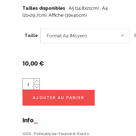
Tailles disponibles
: A5 (14,8x21cm) , A4
(21×29,7cm), Affiche (30x40cm)
Taille
Format A4 (Moyen)
10,00
€
Feunard
Kanto
|
AJOUTER AU PANIER
PokéUkiyoe
quantity
Info
UGS :
Pokeukiyoe-Feunard-Kanto