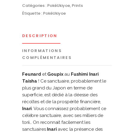
Catégories :
PokéUkiyoe
,
Prints
Étiquette :
PokéUkiyoe
DESCRIPTION
INFORMATIONS
COMPLÉMENTAIRES
Feunard
et
Goupix
au
Fushimi Inari
Taisha
! Ce sanctuaire, probablement le
plus grand du Japon en terme de
superficie, est dédié à la déesse des
récoltes et de la prospérité financière,
Inari
. Vous connaissez probablement ce
célèbre sanctuaire, avec ses milliers de
torii… On reconnait facilement les
sanctuaires
Inari
avec la présence des