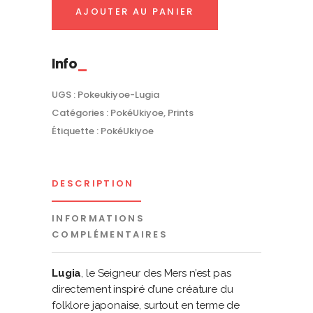
PokéUkiyoe
AJOUTER AU PANIER
quantity
Info
UGS :
Pokeukiyoe-Lugia
Catégories :
PokéUkiyoe
,
Prints
Étiquette :
PokéUkiyoe
DESCRIPTION
INFORMATIONS
COMPLÉMENTAIRES
Lugia
, le Seigneur des Mers n’est pas
directement inspiré d’une créature du
folklore japonaise, surtout en terme de