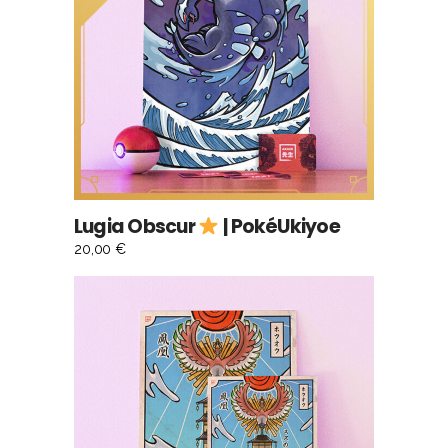
AJOUTER AU PANIER
Lugia Obscur
| PokéUkiyoe
20,00
€
Ce
CHOIX DES OPTIONS
produit