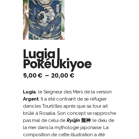
Lugia |
PokéUkiyoe
Plage
5,00
€
–
20,00
€
de
prix :
Lugia
, le Seigneur des Mers de la version
5,00 €
Argent
. Il a été contraint de se réfugier
à
dans les Tourb’îles après que sa tour ait
20,00 €
brûlé à Rosalia. Son concept se rapproche
pas mal de celui de
Ryūjin
龍神
, le dieu de
la mer dans la mythologie japonaise. La
composition de cette illustration a été