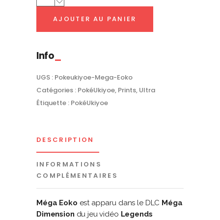
Eoko
AJOUTER AU PANIER
|
PokéUkiyoe
quantity
Info
UGS :
Pokeukiyoe-Mega-Eoko
Catégories :
PokéUkiyoe
,
Prints
,
Ultra
Étiquette :
PokéUkiyoe
DESCRIPTION
INFORMATIONS
COMPLÉMENTAIRES
Méga Eoko
est apparu dans le DLC
Méga
Dimension
du jeu vidéo
Legends