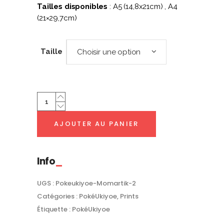
Tailles disponibles
: A5 (14,8x21cm) , A4
(21×29,7cm)
Taille
Choisir une option
Momartik
2
(Vertical)
AJOUTER AU PANIER
|
PokéUkiyoe
quantity
Info
UGS :
Pokeukiyoe-Momartik-2
Catégories :
PokéUkiyoe
,
Prints
Étiquette :
PokéUkiyoe