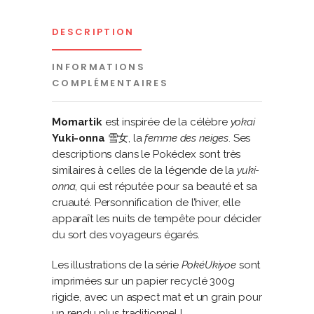
DESCRIPTION
INFORMATIONS
COMPLÉMENTAIRES
Momartik
est inspirée de la célèbre
yokai
Yuki-onna
雪女, la
femme des neiges
. Ses
descriptions dans le Pokédex sont très
similaires à celles de la légende de la
yuki-
onna
, qui est réputée pour sa beauté et sa
cruauté. Personnification de l’hiver, elle
apparaît les nuits de tempête pour décider
du sort des voyageurs égarés.
Les illustrations de la série
PokéUkiyoe
sont
imprimées sur un papier recyclé 300g
rigide, avec un aspect mat et un grain pour
un rendu plus traditionnel !