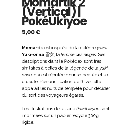
Momartik 2
(Vertical) |
PokéUkiyoe
5,00
€
Momartik
est inspirée de la célèbre
yokai
Yuki-onna
雪女, la
femme des neiges
. Ses
descriptions dans le Pokédex sont très
similaires à celles de la légende de la
yuki-
onna
, qui est réputée pour sa beauté et sa
cruauté. Personnification de l’hiver, elle
apparaît les nuits de tempête pour décider
du sort des voyageurs égarés.
Les illustrations de la série
PokéUkiyoe
sont
imprimées sur un papier recyclé 300g
rigide.