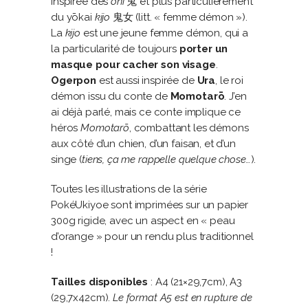
inspirée des
oni
鬼 et plus particulièrement
du yōkai
kijo
鬼女 (litt. « femme démon »).
La
kijo
est une jeune femme démon, qui a
la particularité de toujours
porter un
masque pour cacher son visage
.
Ogerpon
est aussi inspirée de
Ura
, le roi
démon issu du conte de
Momotarō
. J’en
ai déjà parlé, mais ce conte implique ce
héros
Momotarō
, combattant les démons
aux côté d’un chien, d’un faisan, et d’un
singe (
tiens, ça me rappelle quelque chose…
).
Toutes les illustrations de la série
PokéUkiyoe sont imprimées sur un papier
300g rigide, avec un aspect en « peau
d’orange » pour un rendu plus traditionnel
!
Tailles disponibles
: A4 (21×29,7cm), A3
(29,7x42cm).
Le format A5 est en rupture de