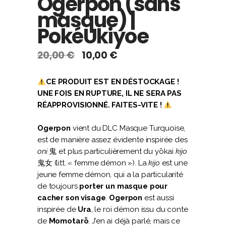
Ogerpon (sans
masque) |
PokéUkiyoe
Le
Le
20,00
€
10,00
€
prix
prix
initial
actuel
CE PRODUIT EST EN DÉSTOCKAGE !
était :
est :
UNE FOIS EN RUPTURE, IL NE SERA PAS
20,00 €.
10,00 €.
RÉAPPROVISIONNÉ. FAITES-VITE !
Ogerpon
vient du DLC Masque Turquoise,
est de manière assez évidente inspirée des
oni
鬼 et plus particulièrement du yōkai
kijo
鬼女 (litt. « femme démon »). La
kijo
est une
jeune femme démon, qui a la particularité
de toujours
porter un masque pour
cacher son visage
.
Ogerpon
est aussi
inspirée de
Ura
, le roi démon issu du conte
de
Momotarō
. J’en ai déjà parlé, mais ce