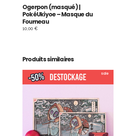
Ogerpon (masqué) |
PokéUkiyoe – Masque du
Fourneau
10,00
€
Produits similaires
sale
Ce
CHOIX DES OPTIONS
produit
a
plusieurs