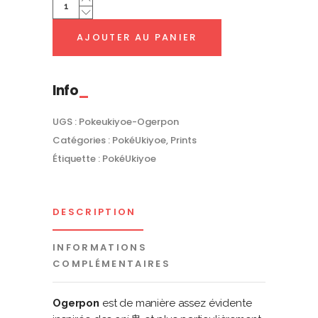
(sans
masque)
AJOUTER AU PANIER
|
PokéUkiyoe
quantity
Info
UGS :
Pokeukiyoe-Ogerpon
Catégories :
PokéUkiyoe
,
Prints
Étiquette :
PokéUkiyoe
DESCRIPTION
INFORMATIONS
COMPLÉMENTAIRES
Ogerpon
est de manière assez évidente