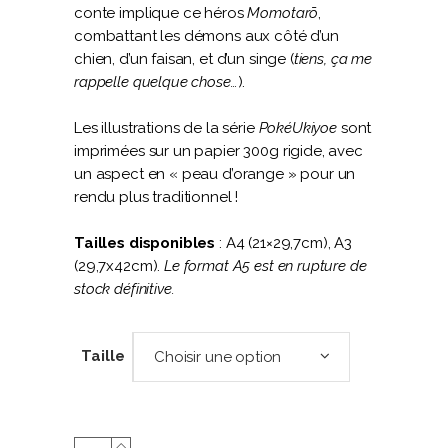
conte implique ce héros
Momotarō
,
combattant les démons aux côté d’un
chien, d’un faisan, et d’un singe (
tiens, ça me
rappelle quelque chose…
).
Les illustrations de la série
PokéUkiyoe
sont
imprimées sur un papier 300g rigide, avec
un aspect en « peau d’orange » pour un
rendu plus traditionnel !
Tailles disponibles
: A4 (21×29,7cm), A3
(29,7x42cm).
Le format A5 est en rupture de
stock définitive.
Taille
Choisir une option
Ogerpon