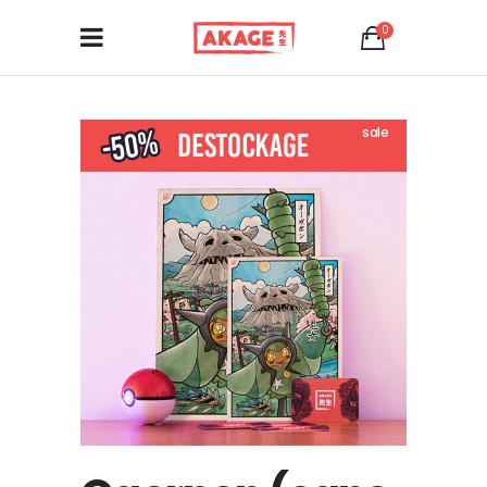
0
sale