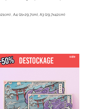
8x21cm) , A4 (21×29,7cm), A3 (29,7x42cm)
sale
Ce
CHOIX DES OPTIONS
produit
a