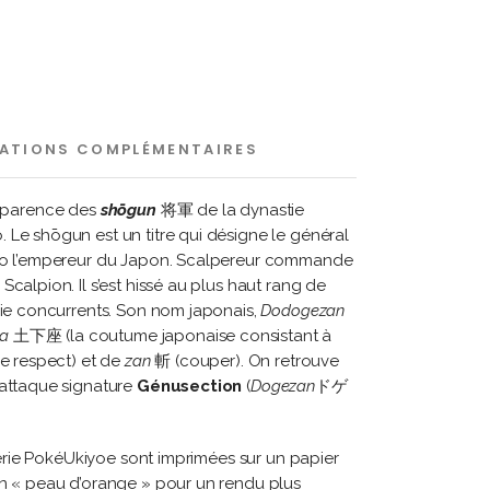
ATIONS COMPLÉMENTAIRES
apparence des
shōgun
将軍 de la dynastie
o. Le shōgun est un titre qui désigne le général
cto l’empereur du Japon. Scalpereur commande
calpion. Il s’est hissé au plus haut rang de
oie concurrents. Son nom japonais,
Dodogezan
a
土下座 (la coutume japonaise consistant à
le respect) et de
zan
斬 (couper). On retrouve
 attaque signature
Génusection
(
Dogezan
ドゲ
 série PokéUkiyoe sont imprimées sur un papier
en « peau d’orange » pour un rendu plus