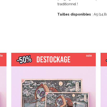
traditionnel !
Tailles disponibles
: A5 (14,
le
sale
Ce
CHOIX DES OPTIONS
uit
produit
a