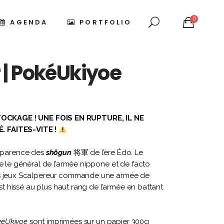
0
AGENDA
PORTFOLIO
 | PokéUkiyoe
e
OCKAGE ! UNE FOIS EN RUPTURE, IL NE
 €
. FAITES-VITE !
0 €
apparence des
shōgun
将軍 de l’ère Édo. Le
ne le général de l’armée nippone et de facto
es jeux Scalpereur commande une armée de
est hissé au plus haut rang de l’armée en battant
kéUkiyoe
sont imprimées sur un papier 300g