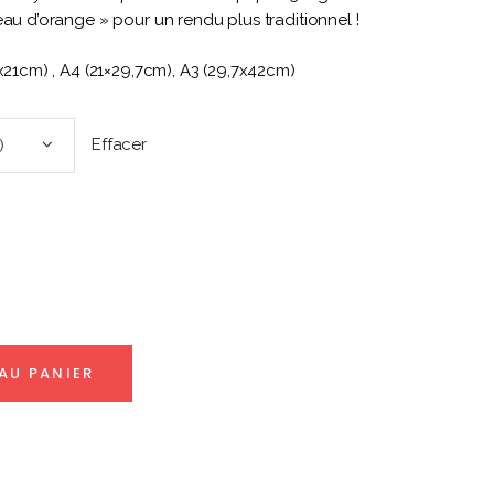
au d’orange » pour un rendu plus traditionnel !
8x21cm) , A4 (21×29,7cm), A3 (29,7x42cm)
Effacer
)
l
.
AU PANIER