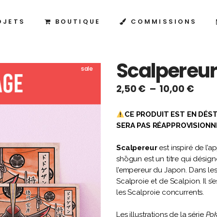
OJETS
BOUTIQUE
COMMISSIONS
Scalpereur
sale
Plag
2,50
€
–
10,00
€
de
prix :
CE PRODUIT EST EN DÉST
2,50
SERA PAS RÉAPPROVISIONNÉ
à
10,0
Scalpereur
est inspiré de l’
shōgun est un titre qui désig
l’empereur du Japon. Dans l
Scalproie et de Scalpion. Il s’
les Scalproie concurrents.
Les illustrations de la série
Po