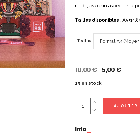
rigide, avec un aspect en « pe
Tailles disponibles
: A5 (14,
Taille
Format A4 (Moyen
Le
Le
10,00
€
5,00
€
prix
prix
initial
actue
13 en stock
était :
est :
10,00 €.
5,00 €
Scalpereur
AJOUTER 
|
PokéUkiyoe
quantity
Info