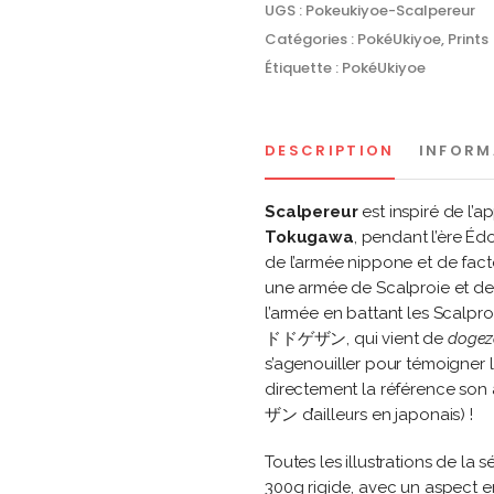
UGS :
Pokeukiyoe-Scalpereur
Catégories :
PokéUkiyoe
,
Prints
Étiquette :
PokéUkiyoe
DESCRIPTION
INFORM
Scalpereur
est inspiré de l’
Tokugawa
, pendant l’ère Éd
de l’armée nippone et de fa
une armée de Scalproie et de S
l’armée en battant les Scalpr
ドドゲザン, qui vient de
dogez
s’agenouiller pour témoigner 
directement la référence son
ザン d’ailleurs en japonais) !
Toutes les illustrations de la
300g rigide, avec un aspect 