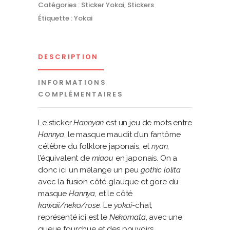
Catégories :
Sticker Yokai
,
Stickers
Étiquette :
Yokai
DESCRIPTION
INFORMATIONS
COMPLÉMENTAIRES
Le sticker
Hannyan
est un jeu de mots entre
Hannya
, le masque maudit d’un fantôme
célèbre du folklore japonais, et
nyan
,
l’équivalent de
miaou
en japonais. On a
donc ici un mélange un peu
gothic lolita
avec la fusion côté glauque et gore du
masque
Hannya
, et le côté
kawaii/neko/rose
. Le
yokai
-chat,
représenté ici est le
Nekomata
, avec une
queue fourchue et des pouvoirs