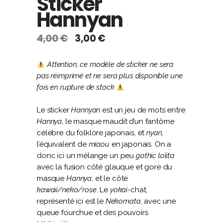
Sticker
Hannyan
Le
Le
4,00
€
3,00
€
prix
prix
initial
actuel
Attention, ce modèle de sticker ne sera
était :
est :
pas réimprimé et ne sera plus disponible une
4,00 €.
3,00 €.
fois en rupture de stock
Le sticker
Hannyan
est un jeu de mots entre
Hannya
, le masque maudit d’un fantôme
célèbre du folklore japonais, et
nyan
,
l’équivalent de
miaou
en japonais. On a
donc ici un mélange un peu
gothic lolita
avec la fusion côté glauque et gore du
masque
Hannya
, et le côté
kawaii/neko/rose
. Le
yokai
-chat,
représenté ici est le
Nekomata
, avec une
queue fourchue et des pouvoirs