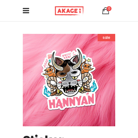
0
sale