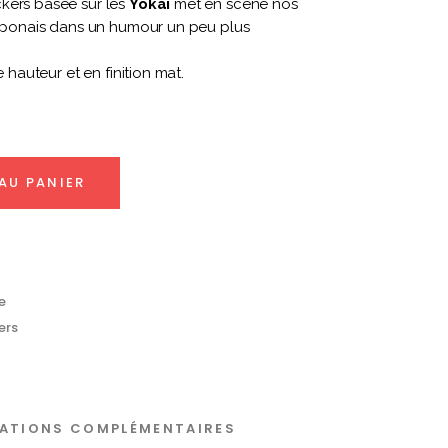
kers basée sur les
Yōkai
met en scène nos
japonais dans un humour un peu plus
e hauteur et en finition mat.
AU PANIER
e
ers
ATIONS COMPLÉMENTAIRES