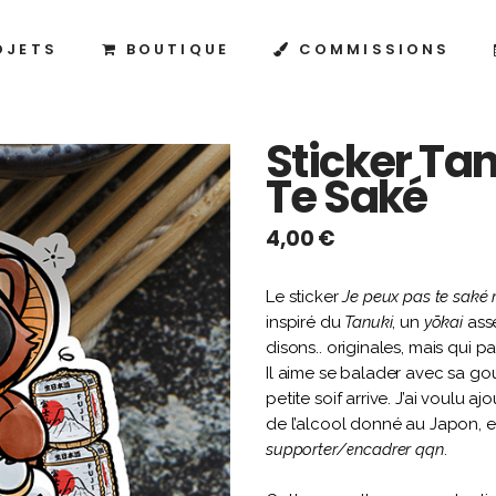
OJETS
BOUTIQUE
COMMISSIONS
Sticker Ta
Te Saké
4,00
€
Le sticker
Je peux pas te saké
inspiré du
Tanuki
, un
yōkai
asse
disons.. originales, mais qui p
Il aime se balader avec sa g
petite soif arrive. J’ai voulu a
de l’alcool donné au Japon, e
supporter/encadrer qqn
.