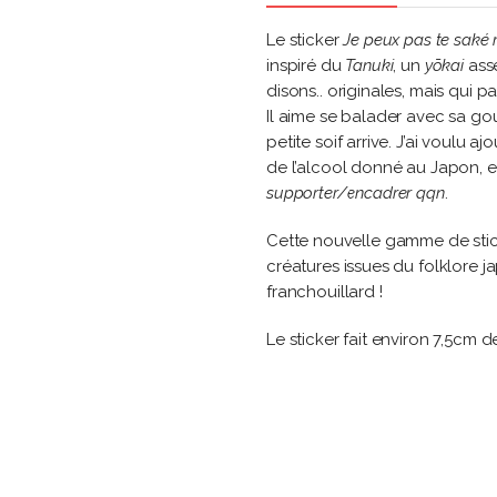
Le sticker
Je peux pas te saké
inspiré du
Tanuki
, un
yōkai
asse
disons.. originales, mais qui p
Il aime se balader avec sa g
petite soif arrive. J’ai voulu a
de l’alcool donné au Japon, e
supporter/encadrer qqn
.
Cette nouvelle gamme de stic
créatures issues du folklore 
franchouillard !
Le sticker fait environ 7,5cm d