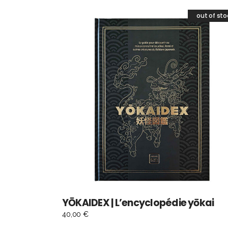
out of sto
LIRE LA SUITE
YŌKAIDEX | L’encyclopédie yōkai
40,00
€