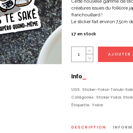
Cette nouvelle gamme de stic
créatures issues du folklore 
franchouillard !
Le sticker fait environ 7,5cm d
17 en stock
Sticker
AJOUTER 
Tanuki
Je
Peux
Info
Pas
Te
UGS :
Sticker-Yokai-Tanuki-Sak
Saké
Catégories :
Sticker Yokai
,
Stick
quantity
Étiquette :
Yokai
DESCRIPTION
INFORM