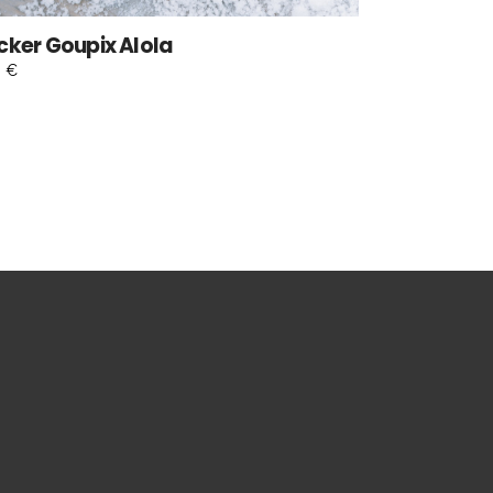
icker Goupix Alola
0
€