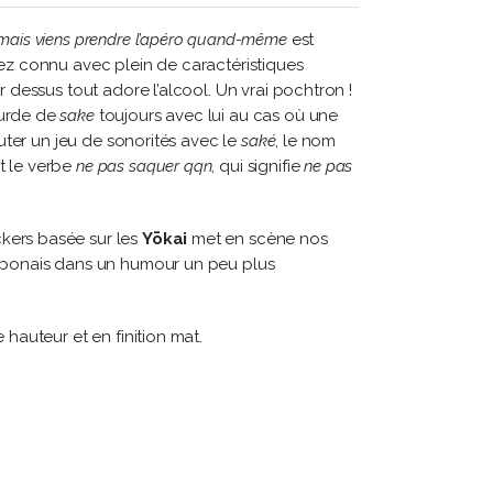
 mais viens prendre l’apéro quand-même
est
z connu avec plein de caractéristiques
ar dessus tout adore l’alcool. Un vrai pochtron !
ourde de
sake
toujours avec lui au cas où une
jouter un jeu de sonorités avec le
saké
, le nom
t le verbe
ne pas saquer qqn
, qui signifie
ne pas
kers basée sur les
Yōkai
met en scène nos
japonais dans un humour un peu plus
e hauteur et en finition mat.