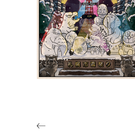
Le Yuki Matsuri de Sappo
札幌市雪祭り | Shiki 四季
PokeUkiyoe