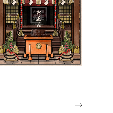
e Nouvel An au Japon お正
月 | Shiki 四季
PokeUkiyoe