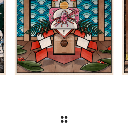
ro
Le Kagamimochi 鏡餅 | Shiki
L
四季
PokeUkiyoe