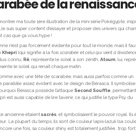
carabée de la renaissanc
ontrer ma toute 1ère illustration de la mini série Pokégypte, insp
Je suis super content d’essayer et proposer des univers qui cha
ut cas que ça vous hype !
nne n’est pas forcément évidente pour tout le monde, mais il fau
n
Khepri
(qui signifie à la fois
scarabée
et
celui qui vient à l’existenc
 plus connu,
Rê
, représente le soleil à son zénith.
Atoum
, lui, repr
ésente le soleil qui renaît chaque matin.
 homme avec une tête de scarabée, mais aussi parfois comme un
le parallèle assez évident avec le design de Bérasca. Il symbolise
 pourquoi Bérasca possède l’attaque
Second Souffle
, permettan
 est aussi capable de lire l’avenir, ce qui justifie le type Psy du
e ancienne étaient
sacrés
, et symbolisaient le pouvoir royal. Ils 
r.. La plupart du temps, ils sont de couleur lapis-lazuli (sa coul
core une fois, sa couleur shiny est totalement justifiée.. trop fo