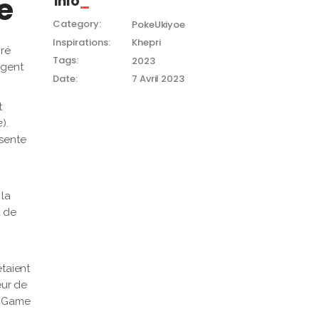
e
Info
Category:
PokeUkiyoe
Inspirations:
Khepri
iré
Tags:
2023
ngent
Date:
7 Avril 2023
t
e
).
ésente
 la
t de
étaient
eur de
rt Game