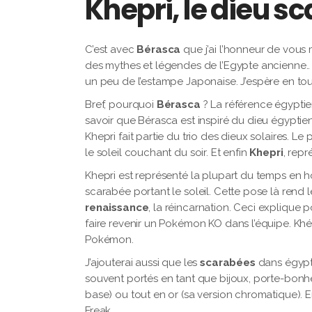
Khepri, le dieu s
C’est avec
Bérasca
que j’ai l’honneur de vous m
des mythes et légendes de l’Egypte ancienne.. 
un peu de l’estampe Japonaise. J’espère en to
Bref, pourquoi
Bérasca
? La référence égyptie
savoir que Bérasca est inspiré du dieu égyptie
Khepri fait partie du trio des dieux solaires. Le
le soleil couchant du soir. Et enfin
Khepri
, repr
Khepri est représenté la plupart du temps en
scarabée portant le soleil. Cette pose là rend 
renaissance
, la réincarnation. Ceci explique
faire revenir un Pokémon KO dans l’équipe. Khépri
Pokémon.
J’ajouterai aussi que les
scarabées
dans égypt
souvent portés en tant que bijoux, porte-bonheu
base) ou tout en or (sa version chromatique). En
Freak