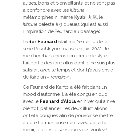
autres, bons et bienveillants, et ne sont pas
à confondre avec les
kitsune
métamorphes, ni même
Kyubi
九尾, le
kitsune
céleste à 9 queues (qui est aussi
l’inspiration de Feunard au passage).
Le
1er Feunard
était ma 2ème illu de la
série PokéUkiyoe, réalisé en juin 2022. Je
me cherchais encore en terme de style… Il
fait partie des rares illus dont je ne suis plus
satisfait avec le temps et dont j’avais envie
de faire un «
remake
« .
Ce Feunard de Kanto a été fait dans un
mood d’automne. Il a été conçu en duo
avec le
Feunard d’Alola
en hiver qui arrive
bientôt, patience ! Les deux illustrations
ont été conçues afin de pouvoir se mettre
à côté harmonieusement avec cet effet
miroir, et dans le sens que vous voulez !