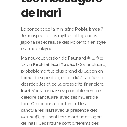
de Inari
Le concept de la mini série
Pokéukiyoe
?
Je m’inspire ici des mythes et légendes
japonaises et réalise des Pokémon en style
estampe ukiyoe..
Ma nouvelle version de
Feunard
キュウコ
ン, au
Fushimi Inari Taisha
! Ce sanctuaire,
probablement le plus grand du Japon en
terme de superficie, est dédié à la déesse
des récoltes et de la prospérité financière,
Inari
. Vous connaissez probablement ce
célèbre sanctuaire, avec ses milliers de
torii… On reconnait facilement les
sanctuaires
Inari
avec la présence des
kitsune
狐, qui sont les renards messagers
de
Inari
. Ces kitsune sont différents des