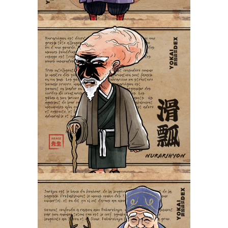
Nurarihyon 滑瓢
PokeUkiyoe