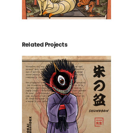
Related Projects
Shunobon 朱の盆
PokeUkiyoe