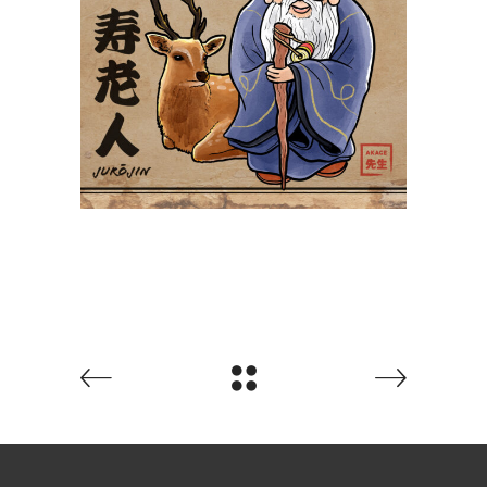
Jurōjin 寿老人
PokeUkiyoe