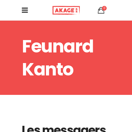
0
Feunard
Kanto
Les messagers