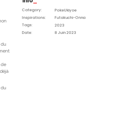
Info
Category:
PokeUkiyoe
Inspirations:
Futakuchi-Onna
émon
Tags:
2023
Date:
8 Juin 2023
é du
ement
 de
 déjà
 du