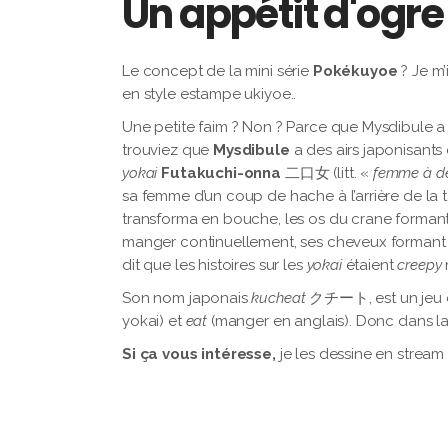
Un appétit d'ogre
Le concept de la mini série
Pokékuyoe
? Je m’
en style estampe ukiyoe..
Une petite faim ? Non ? Parce que Mysdibule a la
trouviez que
Mysdibule
a des airs japonisants
yokai
Futakuchi-onna
二口女 (litt. «
femme à d
sa femme d’un coup de hache à l’arrière de la t
transforma en bouche, les os du crane formant
manger continuellement, ses cheveux formant d
dit que les histoires sur les
yokai
étaient
creepy
Son nom japonais
kucheat
クチート, est un jeu 
yokai) et
eat
(manger en anglais). Donc dans la 
Si ça vous intéresse,
je les dessine en stream