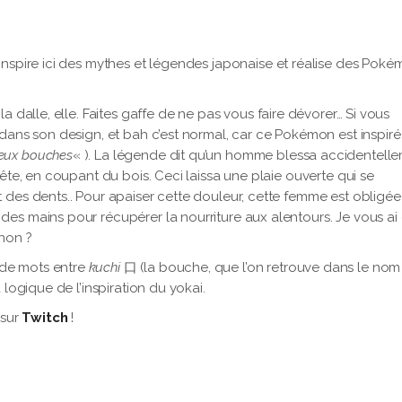
inspire ici des mythes et légendes japonaise et réalise des Pok
 dalle, elle. Faites gaffe de ne pas vous faire dévorer… Si vous
 dans son design, et bah c’est normal, car ce Pokémon est inspir
eux bouches
« ). La légende dit qu’un homme blessa accidentell
ête, en coupant du bois. Ceci laissa une plaie ouverte qui se
 des dents.. Pour apaiser cette douleur, cette femme est obligée
es mains pour récupérer la nourriture aux alentours. Je vous ai
non ?
de mots entre
kuchi
口 (la bouche, que l’on retrouve dans le nom
logique de l’inspiration du yokai.
 sur
Twitch
!