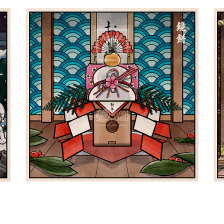
ro
Le Kagamimochi 鏡餅 | Shiki
L
四季
PokeUkiyoe