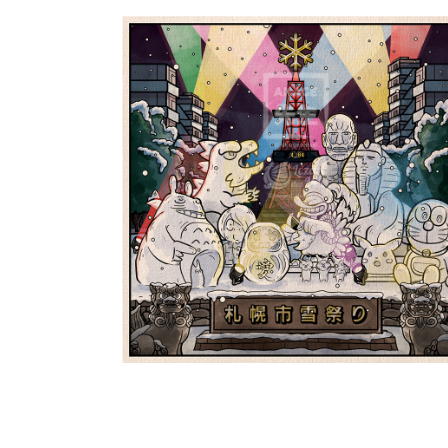
Le Yuki Matsuri de Sappo
札幌市雪祭り | Shiki 四季
PokeUkiyoe