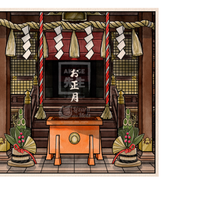
e Nouvel An au Japon お正
月 | Shiki 四季
PokeUkiyoe