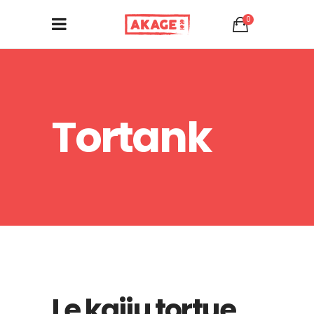
0
Tortank
Le kaiju tortue