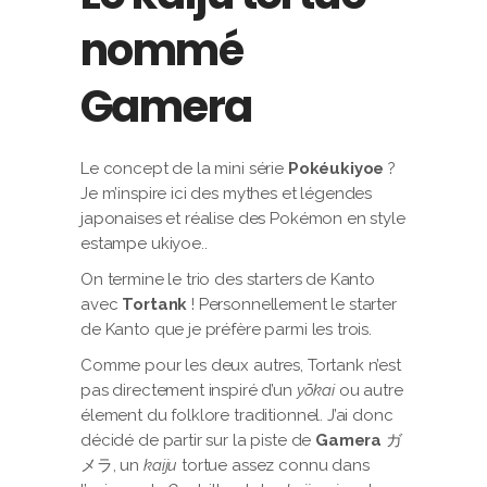
nommé
Gamera
Le concept de la mini série
Pokéukiyoe
?
Je m’inspire ici des mythes et légendes
japonaises et réalise des Pokémon en style
estampe ukiyoe..
On termine le trio des starters de Kanto
avec
Tortank
! Personnellement le starter
de Kanto que je préfère parmi les trois.
Comme pour les deux autres, Tortank n’est
pas directement inspiré d’un
yōkai
ou autre
élement du folklore traditionnel. J’ai donc
décidé de partir sur la piste de
Gamera
ガ
メラ, un
kaiju
tortue assez connu dans