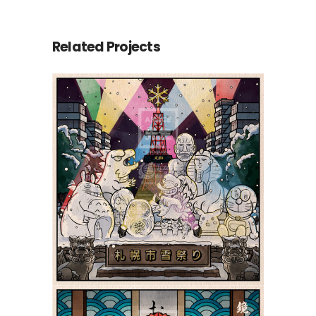
Related Projects
Le Yuki Matsuri de
Sapporo 札幌市雪祭り |
Shiki 四季
PokeUkiyoe