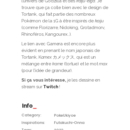
l’univers de Godzilla et des
kaiju-eiga
. Je
trouve que ça colle bien avec le design de
Tortank, qui fait partie des nombreux
Pokémon de la 1G à être inspirés de
kaiju
(comme Florizarre, Nidoking, Grotadmorv,
Rhinoféros, Kangourex..).
Le lien avec Gamera est encore plus
évident en prenant le nom japonais de
Tortank, K
amex
カメックス, qui est un
mélange entre
kame
(tortue) et le mot
max
(pour l’idée de grandeur).
Si ça vous intéresse,
je les dessine en
stream sur
Twitch
!
Info
Category:
PokeUkiyoe
Inspirations:
Futakuchi-Onna
Tags: