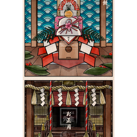
Le Kagamimochi 鏡餅 |
Shiki 四季
PokeUkiyoe
Le Nouvel An au Japon
お正月 | Shiki 四季
PokeUkiyoe