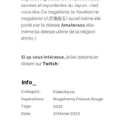
sacrées et importantes du Japon.. c’est
vous dire. Ce
magatama
, le
Yasakani no
magatama
(八尺瓊曲玉) aurait même été
porté par la déesse
Amaterasu
elle-
même (la déesse ultime de la religion
shinto..)
Si ça vous intéresse,
je les dessine en
stream sur
Twitch
!
Info
Category:
PokeUkiyoe
Inspirations:
Magatama, Poisson Rouge
Tags:
2023
Date:
21 Février 2023