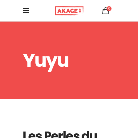
0
Yuyu
Les Perles du