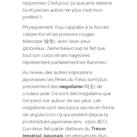
nipponnes. C’est pour ça que je le dessine
lui et pas les autres (en plus c’est mon
préféré !).
Physiquement, Yuyu rappelle à la fois les
carpes Koï et les poissons rouges
télescope
(金魚), avec leurs yeux
globuleux. J’aime beaucoup le fait que
tout son corps et ses nageoires
représentent parfaitement les flammes !
Au niveau des autres inspirations
japonaises, les
Perles du Fléau
sont plus
précisément des
magatama
(勾玉) de
couleur jade. Ce sont des magatama que
l’on peut voir autour de ses yeux. Les
magatama
sont des bijoux sacrés en forme
de virgule/croc/9 qui existent depuis la
protohistoire japonaise (env. -2500 AEC).
L’un deux fait partie d’ailleurs du
Trésor
Impérial Japonais
, les reliques les plus