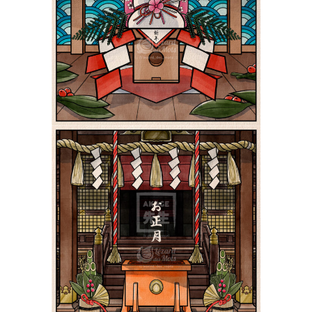
Le Kagamimochi 鏡餅 |
Shiki 四季
PokeUkiyoe
Le Nouvel An au Japon
お正月 | Shiki 四季
PokeUkiyoe