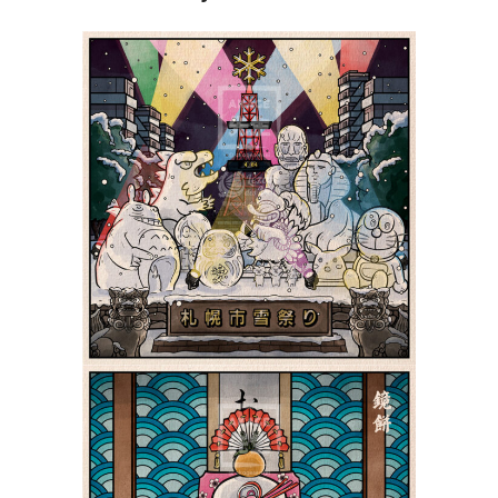
Le Yuki Matsuri de
Sapporo 札幌市雪祭り |
Shiki 四季
PokeUkiyoe