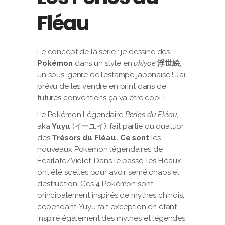
Fléau
Le concept de la série : je dessine des
Pokémon
dans un style en
ukiyoe
浮世絵
,
un sous-genre de l’estampe japonaise ! J’ai
prévu de les vendre en print dans de
futures conventions ça va être cool !
Le Pokémon Légendaire
Perles du Fléau
,
aka
Yuyu
(イーユイ), fait partie du quatuor
des
Trésors du Fléau. Ce sont
les
nouveaux Pokémon légendaires de
Écarlate/Violet. Dans le passé, les Fléaux
ont été scellés pour avoir semé chaos et
destruction. Ces 4 Pokémon sont
principalement inspirés de mythes chinois,
cependant, Yuyu fait exception en étant
inspiré également des mythes et légendes