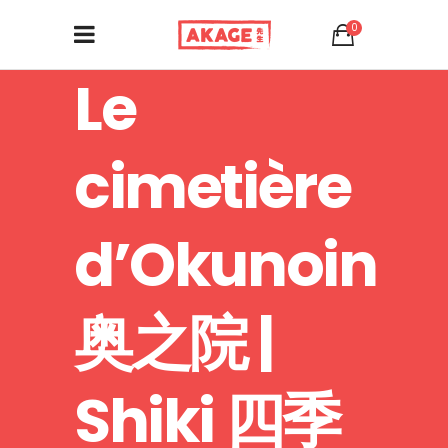
0
Le
cimetière
d’Okunoin
奥之院 |
Shiki 四季