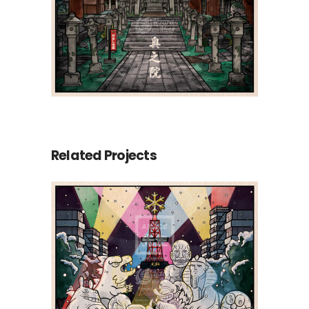
Related Projects
Le Yuki Matsuri de
Sapporo 札幌市雪祭り |
Shiki 四季