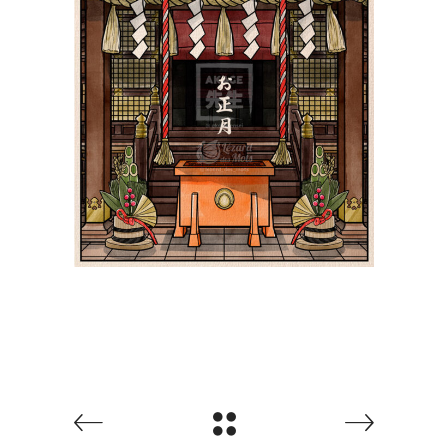
Le Nouvel An au Japon
お正月 | Shiki 四季
Paysages