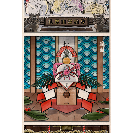
Paysages
Le Kagamimochi 鏡餅 |
Shiki 四季
Paysages