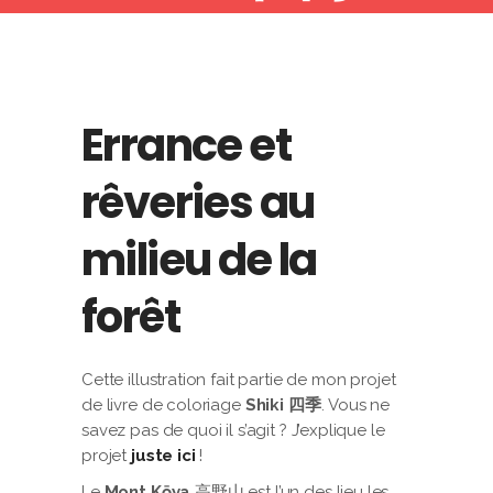
Errance et
rêveries au
milieu de la
forêt
Cette illustration fait partie de mon projet
de livre de coloriage
Shiki 四季
. Vous ne
savez pas de quoi il s’agit ? J’explique le
projet
juste ici
!
Le
Mont K
ō
ya
高野山 est l’un des lieu les