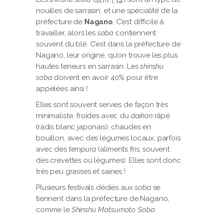
nouilles de sarrasin, et une spécialité de la
préfecture de
Nagano
. C’est difficile à
travailler, alors les
soba
contiennent
souvent du blé. C’est dans la préfecture de
Nagano, leur origine, qu’on trouve les plus
hautes teneurs en sarrasin. Les
shinshu
soba
doivent en avoir 40% pour être
appelées ainsi !
Elles sont souvent servies de façon très
minimaliste, froides avec du
daikon
râpé
(radis blanc japonais), chaudes en
bouillon, avec des légumes locaux, parfois
avec des
tempura
(aliments fris, souvent
des crevettes ou légumes). Elles sont donc
très peu grasses et saines !
Plusieurs festivals dédiés aux
soba
se
tiennent dans la préfecture de Nagano,
comme le
Shinshu Matsumoto Soba