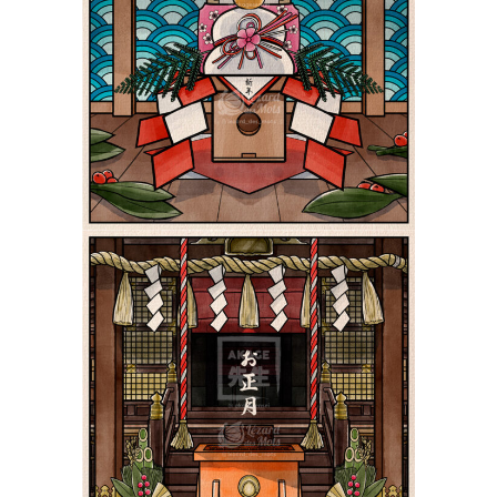
Le Kagamimochi 鏡餅 |
Shiki 四季
Paysages
Le Nouvel An au Japon
お正月 | Shiki 四季
Paysages