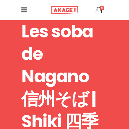
0
Les soba
de
Nagano
信州そば |
Shiki 四季