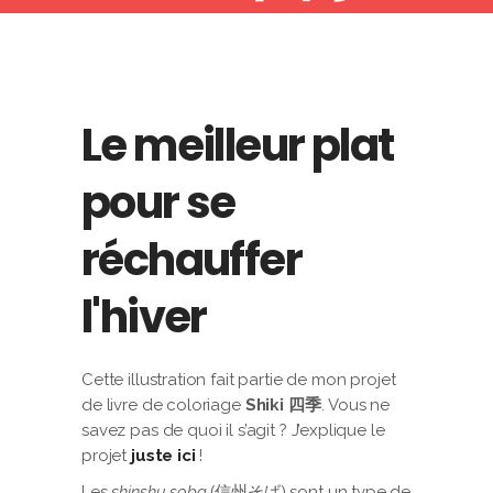
Le meilleur plat
pour se
réchauffer
l'hiver
Cette illustration fait partie de mon projet
de livre de coloriage
Shiki 四季
. Vous ne
savez pas de quoi il s’agit ? J’explique le
projet
juste ici
!
Les
shinshu soba
(信州そば) sont un type de