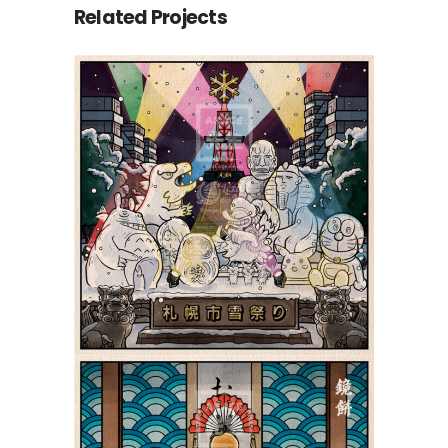
Related Projects
Le Yuki Matsuri de
Sapporo 札幌市雪祭り |
Shiki 四季
Paysages