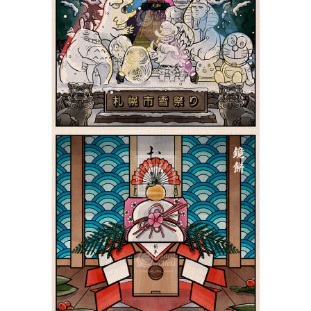
Sapporo 札幌市雪祭り |
Shiki 四季
Paysages
Le Kagamimochi 鏡餅 |
Shiki 四季
Paysages