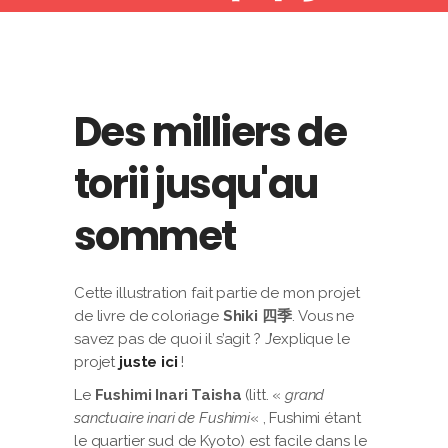
Des milliers de
torii jusqu'au
sommet
Cette illustration fait partie de mon projet
de livre de coloriage
Shiki 四季
. Vous ne
savez pas de quoi il s’agit ? J’explique le
projet
juste ici
!
Le
Fushimi Inari Taisha
(litt. «
grand
sanctuaire inari de Fushimi
« , Fushimi étant
le quartier sud de Kyoto) est facile dans le