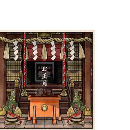
e Nouvel An au Japon お正
月 | Shiki 四季
Paysages