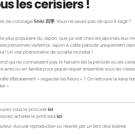
 les cerisiers !
ivre de coloriage
Shiki 四季
. Vous ne savez pas de quoi il s’agit ?
 le plus populaire du Japon, que ça soit chez les japonais eux-
euses personnes visitent le Japon à cette période uniquement dan
ura ! Un vrai phénomène de société mondial !
nd qui ne connaissent pas, le hanami est la période où les cerisi
tre amis ou en famille pour pique-niquer ensemble sous les cerisie
fie littéralement « regarder les fleurs » ? On retrouve le kanji
ha
er ».
 pouvez vous le procurer
ici
.
 pouvez acheter le print seul
ici
.
auteur. Aucune reproduction ou revente par un tiers n’est tolérée.