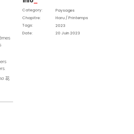
Info
Category:
Paysages
Chapitre:
Haru / Printemps
Tags:
2023
Date:
20 Juin 2023
mêmes
s
ers
rs.
na
花