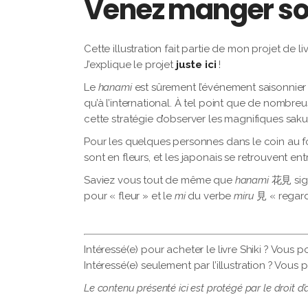
Venez manger sous
Cette illustration fait partie de mon projet de l
J’explique le projet
juste ici
!
Le
hanami
est sûrement l’événement saisonnier
qu’à l’international. À tel point que de nombr
cette stratégie d’observer les magnifiques sak
Pour les quelques personnes dans le coin au fo
sont en fleurs, et les japonais se retrouvent en
Saviez vous tout de même que
hanami
花見 signi
pour « fleur » et le
mi
du verbe
miru
見 « regard
Intéressé(e) pour acheter le livre Shiki ? Vous
Intéressé(e) seulement par l’illustration ? Vous
Le contenu présenté ici est protégé par le droit d’