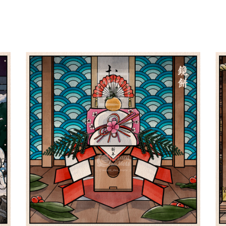
ro
Le Kagamimochi 鏡餅 | Shiki
L
四季
Paysages