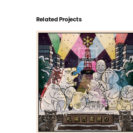
Related Projects
Le Yuki Matsuri de Sappo
札幌市雪祭り | Shiki 四季
Paysages