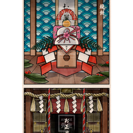
Le Kagamimochi 鏡餅 |
Shiki 四季
Paysages
Le Nouvel An au Japon
お正月 | Shiki 四季