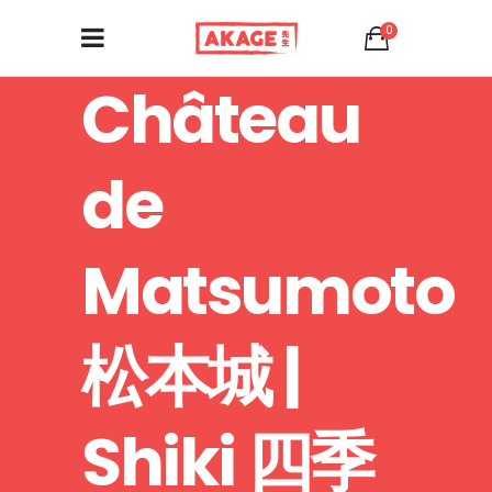
0
Château
de
Matsumoto
松本城 |
Shiki 四季