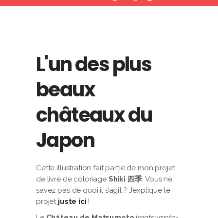
L'un des plus
beaux
châteaux du
Japon
Cette illustration fait partie de mon projet
de livre de coloriage
Shiki 四季
. Vous ne
savez pas de quoi il s’agit ? J’explique le
projet
juste ici
!
Le
Château de Matsumoto
(
matsumoto-