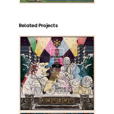
Related Projects
Le Yuki Matsuri de
Sapporo 札幌市雪祭り |
Shiki 四季
Paysages