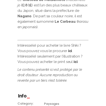
jo
松本城) est l’un des plus beaux châteaux
du Japon, situé dans la préfecture de
Nagano
. De part sa couleur noire, il est
également surnommé
Le Corbeau
(
karasu
en japonais).
Intéressé(e) pour acheter le livre Shiki ?
Vous pouvez vous le procurer
ici
.
Intéressé(e) seulement par l’illustration ?
Vous pouvez acheter le print seul
ici
.
Le contenu présenté ici est protégé par le
droit d’auteur. Aucune reproduction ou
revente par un tiers n’est tolérée.
Info
Category:
Paysages