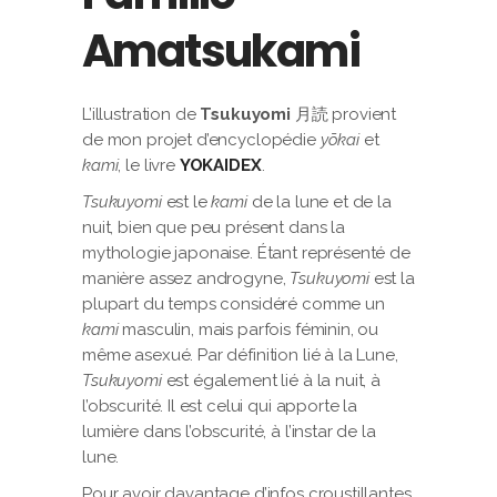
Amatsukami
L’illustration de
Tsukuyomi
月読 provient
de mon projet d’encyclopédie
yōkai
et
kami
, le livre
YOKAIDEX
.
Tsukuyomi
est le
kami
de la lune et de la
nuit, bien que peu présent dans la
mythologie japonaise. Étant représenté de
manière assez androgyne,
Tsukuyomi
est la
plupart du temps considéré comme un
kami
masculin, mais parfois féminin, ou
même asexué. Par définition lié à la Lune,
Tsukuyomi
est également lié à la nuit, à
l’obscurité. Il est celui qui apporte la
lumière dans l’obscurité, à l’instar de la
lune.
Pour avoir davantage d’infos croustillantes