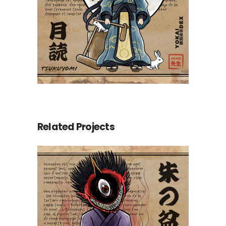
Related Projects
Shunobon 朱の盆