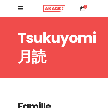
0
Tsukuyomi
月読
Famille