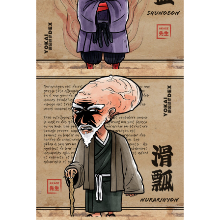
Yokaidex
Nurarihyon 滑瓢
Yokaidex