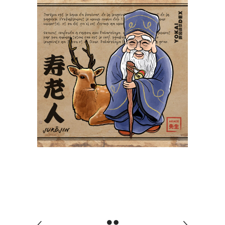
Jurōjin 寿老人
Yokaidex