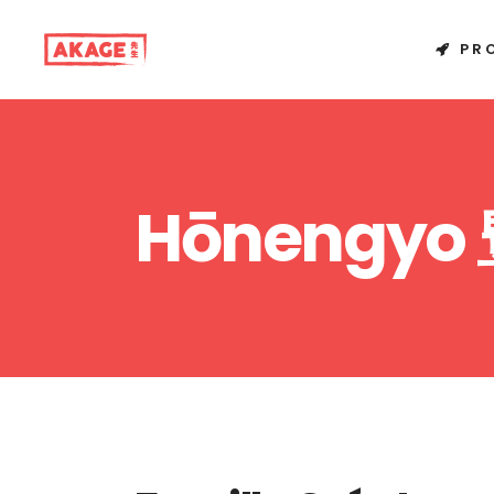
PR
Hōnengyo