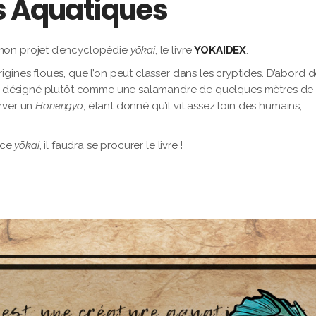
s Aquatiques
on projet d’encyclopédie
yōkai
, le livre
YOKAIDEX
.
gines floues, que l’on peut classer dans les cryptides. D’abord d
été désigné plutôt comme une salamandre de quelques mètres de 
erver un
Hōnengyo
, étant donné qu’il vit assez loin des humains,
 ce
yōkai
, il faudra se procurer le livre !