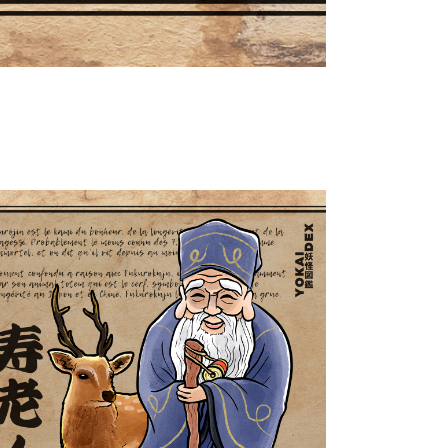
Jurōjin 寿老人
Yokaidex