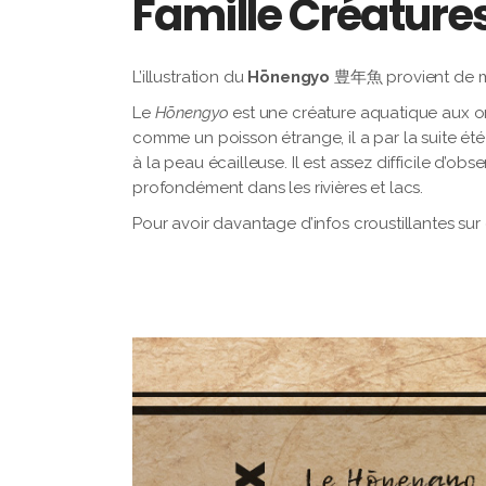
Famille Créature
L’illustration du
Hōnengyo
豊年魚 provient de m
Le
Hōnengyo
est une créature aquatique aux ori
comme un poisson étrange, il a par la suite 
à la peau écailleuse. Il est assez difficile d’obs
profondément dans les rivières et lacs.
Pour avoir davantage d’infos croustillantes sur