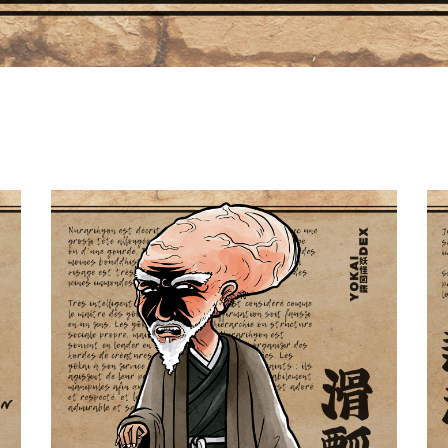
Nurarihyon 滑瓢
Yokaidex