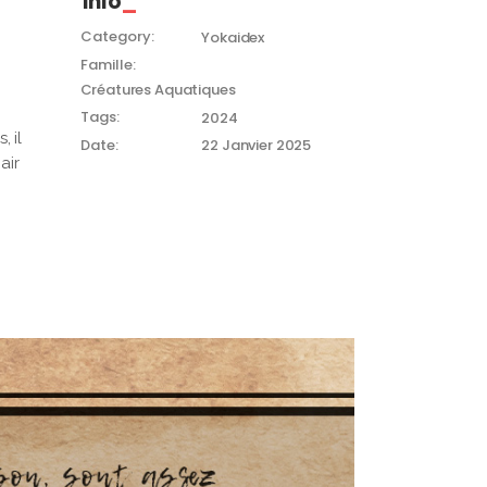
Info
Category:
Yokaidex
Famille:
Créatures Aquatiques
s
Tags:
2024
 il
Date:
22 Janvier 2025
air