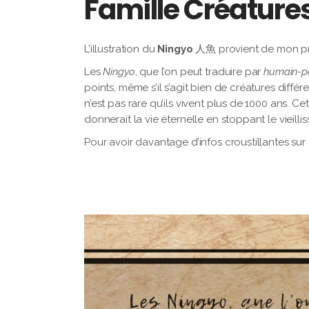
Famille Créature
L’illustration du
Ningyo
人魚 provient de mon pr
Les
Ningyo
, que l’on peut traduire par
humain-p
points, même s’il s’agit bien de créatures différ
n’est pas rare qu’ils vivent plus de 1000 ans.
donnerait la vie éternelle en stoppant le vieill
Pour avoir davantage d’infos croustillantes sur