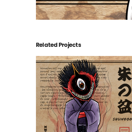
Related Projects
Shunobon 朱の盆
Yokaidex