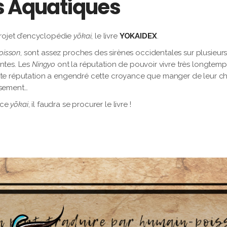
s Aquatiques
ojet d’encyclopédie
yōkai
, le livre
YOKAIDEX
.
oisson
, sont assez proches des sirènes occidentales sur plusieur
entes. Les
Ningyo
ont la réputation de pouvoir vivre très longtemps,
 Cette réputation a engendré cette croyance que manger de leur ch
issement…
 ce
yōkai
, il faudra se procurer le livre !