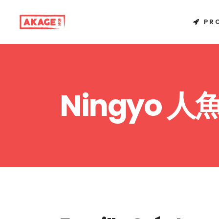
PR
Ningyo 人