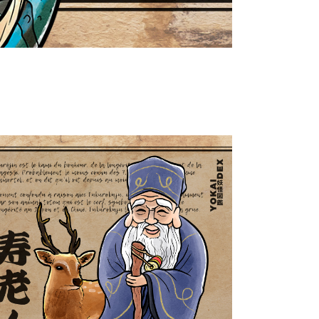
Jurōjin 寿老人
Yokaidex