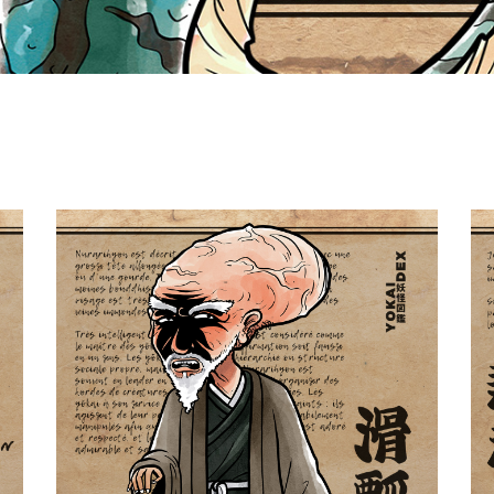
Nurarihyon 滑瓢
Yokaidex