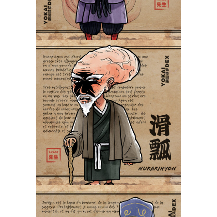
Nurarihyon 滑瓢
Yokaidex