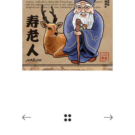
Jurōjin 寿老人
Yokaidex