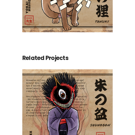
Related Projects
Shunobon 朱の盆
Yokaidex