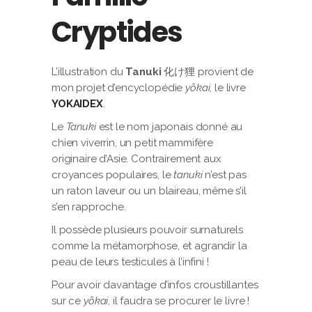
Cryptides
L’illustration du
Tanuki
化け狸 provient de
mon projet d’encyclopédie
yōkai
, le livre
YOKAIDEX
.
Le
Tanuki
est le nom japonais donné au
chien viverrin, un petit mammifère
originaire d’Asie. Contrairement aux
croyances populaires, le
tanuki
n’est pas
un raton laveur ou un blaireau, même s’il
s’en rapproche.
Il possède plusieurs pouvoir surnaturels
comme la métamorphose, et agrandir la
peau de leurs testicules à l’infini !
Pour avoir davantage d’infos croustillantes
sur ce
yōkai
, il faudra se procurer le livre !