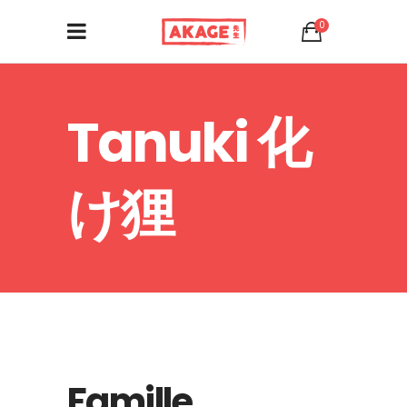
0
Tanuki 化
け狸
Famille