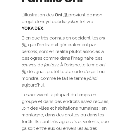
L’illustration des
Oni
鬼 provient de mon
projet d’encyclopédie
yōkai
, le livre
YOKAIDEX
.
Bien que très connus en occident, les
oni
鬼, que l’on traduit généralement par
démons
, sont en réalité plutôt associés à
des ogres comme dans l’imaginaire des
œuvres
de
fantasy
. À l’origine, le terme
oni
鬼 désignait plutôt toute sorte d’esprit ou
monstre, comme le fait le terme
yōkai
aujourd’hui.
Les
oni
vivent la plupart du temps en
groupe et dans des endroits assez reculés,
loin des villes et habitations humaines : en
montagne, dans des grottes ou dans les
forêts. Ils sont très agressifs et violents, que
ça soit entre eux ou envers les autres