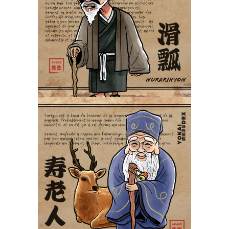
Nurarihyon 滑瓢
Yokaidex
Jurōjin 寿老人
Yokaidex