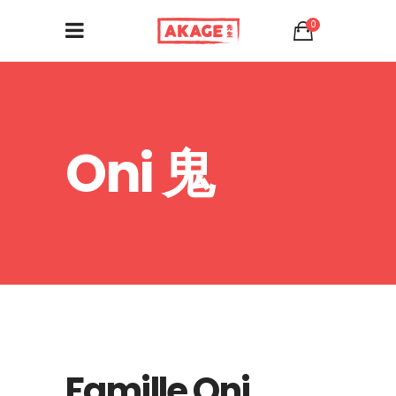
0
Oni 鬼
Famille Oni