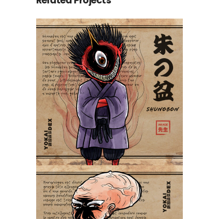
Related Projects
Shunobon 朱の盆
Yokaidex