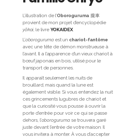
L’illustration de l’
Oboroguruma
朧車
provient de mon projet d’encyclopédie
yōkai
, le livre
YOKAIDEX
.
L’
oboroguruma
est un
chariot-fantôme
avec une tête de démon monstrueuse à
l’avant. Il a l’apparence d’un vieux chariot à
bœuf japonais en bois, utilisé pour le
transport de personnes.
Il apparaît seulement les nuits de
brouillard, mais quand la lune est
également visible. Si vous entendez la nuit
ces grincements lugubres de chariot et
que la curiosité vous pousse à ouvrir la
porte d’entrée pour voir ce qui se passe
dehors, l’
oboroguruma
se trouvera garé
juste devant l’entrée de votre maison. Il
vous invitera à monter. À vous d’accepter