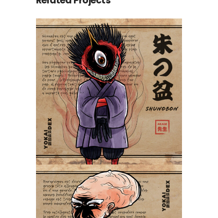
Related Projects
Shunobon 朱の盆
Yokaidex