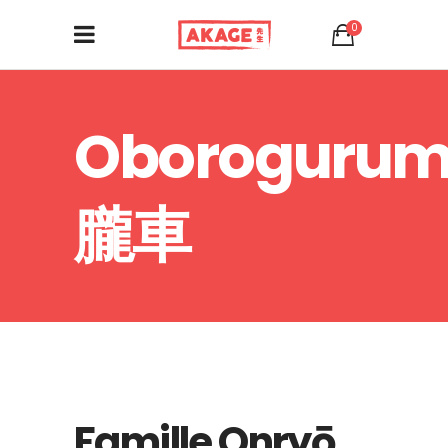
0
Oboroguru
朧車
Famille Onryō