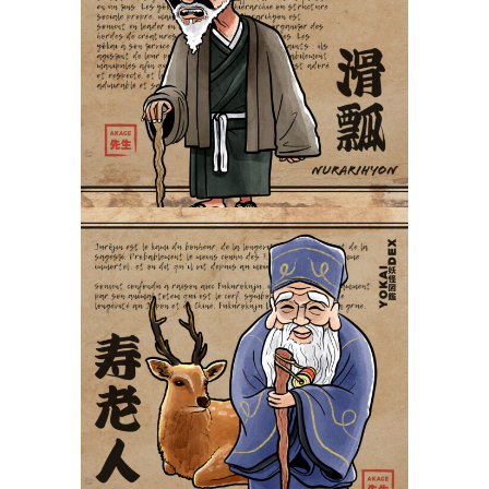
Nurarihyon 滑瓢
Yokaidex
Jurōjin 寿老人
Yokaidex