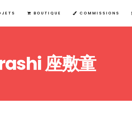
OJETS
BOUTIQUE
COMMISSIONS
arashi 座敷童