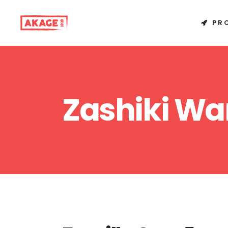
PR
Zashiki W