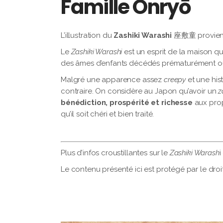
Famille Onryō
L’illustration du
Zashiki Warashi
座敷童 provient
Le
Zashiki Warashi
est un esprit de la maison qu
des âmes d’enfants décédés prématurément o
Malgré une apparence assez
creepy
et une hist
contraire. On considère au Japon qu’avoir un
z
bénédiction, prospérité et richesse
aux prop
qu’il soit chéri et bien traité.
Plus d’infos croustillantes sur le
Zashiki Warash
i
Le contenu présenté ici est protégé par le droi