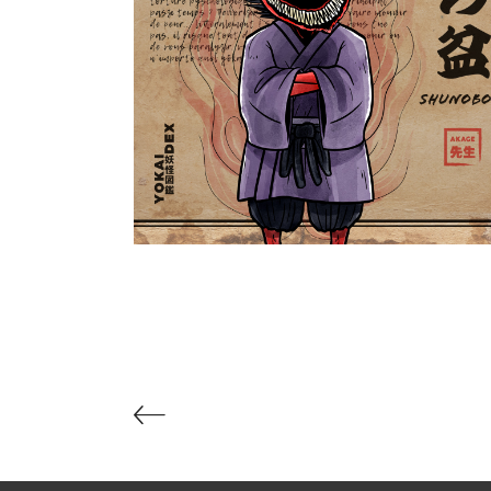
Shunobon 朱の盆
Yokaidex