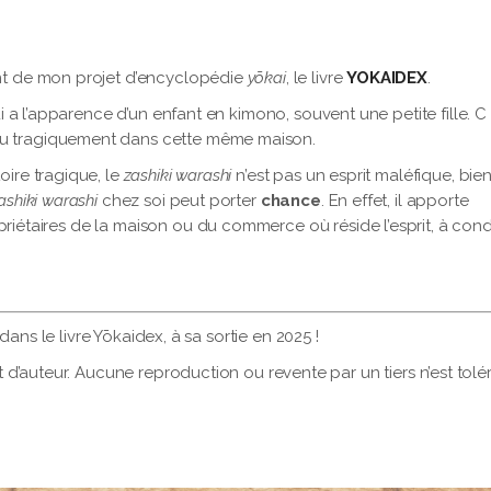
 de mon projet d’encyclopédie
yōkai
, le livre
YOKAIDEX
.
i a l’apparence d’un enfant en kimono, souvent une petite fille. C
u tragiquement dans cette même maison.
oire tragique, le
zashiki warashi
n’est pas un esprit maléfique, bie
ashiki warashi
chez soi peut porter
chance
. En effet, il apporte
riétaires de la maison ou du commerce où réside l’esprit, à cond
 dans le livre Yōkaidex, à sa sortie en 2025 !
t d’auteur. Aucune reproduction ou revente par un tiers n’est tolé