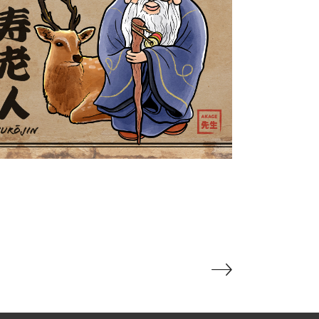
Jurōjin 寿老人
Yokaidex