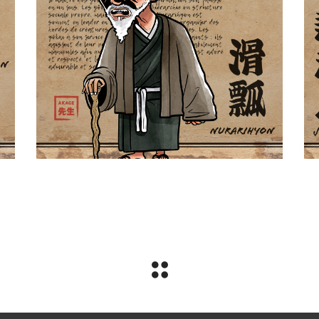
Nurarihyon 滑瓢
Yokaidex