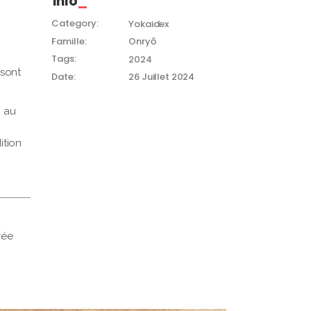
Info
Category:
Yokaidex
Famille:
Onryō
Tags:
2024
 sont
Date:
26 Juillet 2024
n au
ition
rée