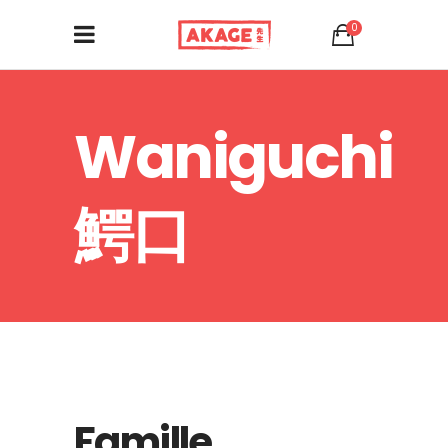
0
Waniguchi
鰐口
Famille