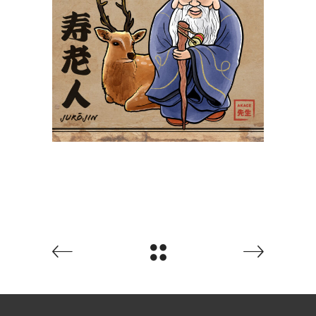
Jurōjin 寿老人
Yokaidex