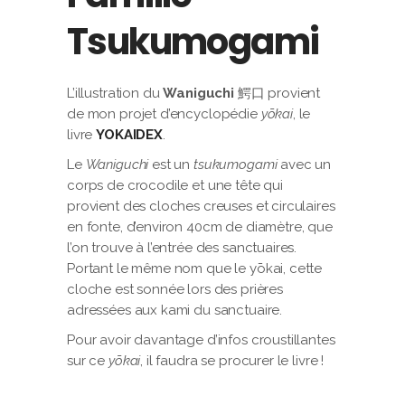
Tsukumogami
L’illustration du
Waniguchi
鰐口 provient
de mon projet d’encyclopédie
yōkai
, le
livre
YOKAIDEX
.
Le
Waniguchi
est un
tsukumogami
avec un
corps de crocodile et une tête qui
provient des cloches creuses et circulaires
en fonte, d’environ 40cm de diamètre, que
l’on trouve à l’entrée des sanctuaires.
Portant le même nom que le yōkai, cette
cloche est sonnée lors des prières
adressées aux kami du sanctuaire.
Pour avoir davantage d’infos croustillantes
sur ce
yōkai
, il faudra se procurer le livre !