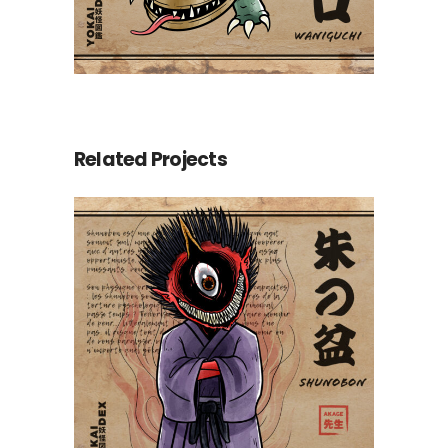
Related Projects
Shunobon 朱の盆
Yokaidex