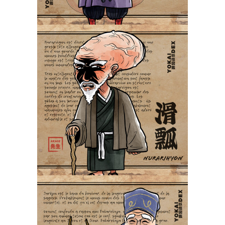
Nurarihyon 滑瓢
Yokaidex