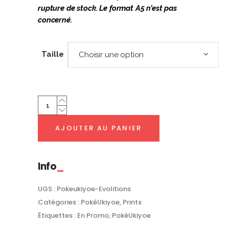
rupture de stock. Le format A5 n’est pas
concerné.
Taille
Choisir une option
PROMO
Famille
9
AJOUTER AU PANIER
Évolitions
|
PokéUkiyoe
Info
quantity
UGS :
Pokeukiyoe-Evolitions
Catégories :
PokéUkiyoe
,
Prints
Étiquettes :
En Promo
,
PokéUkiyoe