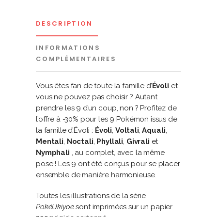
DESCRIPTION
INFORMATIONS
COMPLÉMENTAIRES
Vous êtes fan de toute la famille d’
Évoli
et
vous ne pouvez pas choisir ? Autant
prendre les 9 d’un coup, non ? Profitez de
l’offre à -30% pour les 9 Pokémon issus de
la famille d’Évoli :
Évoli
,
Voltali
,
Aquali
,
Mentali
,
Noctali
,
Phyllali
,
Givrali
et
Nymphali
, au complet, avec la même
pose ! Les 9 ont été conçus pour se placer
ensemble de manière harmonieuse.
Toutes les illustrations de la série
PokéUkiyoe
sont imprimées sur un papier