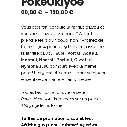
PokéUkiyoe
Plage
60,00
€
–
120,00
€
de
prix :
Vous êtes fan de toute la famille d’
Évoli
et
60,00 €
vous ne pouvez pas choisir ? Autant
à
prendre les 9 d’un coup, non ? Profitez de
120,00 €
l’offre à -30% pour les 9 Pokémon issus de
la famille d’Évoli :
Évoli
,
Voltali
,
Aquali
,
Mentali
,
Noctali
,
Phyllali
,
Givrali
et
Nymphali
, au complet, avec la même
pose ! Les 9 ont été conçus pour se placer
ensemble de manière harmonieuse.
Toutes les illustrations de la série
PokéUkiyoe
sont imprimées sur un papier
300g rigide cartonné.
Tailles de promotion disponibles :
Affiche 30x40cm.
Le format A4 est en