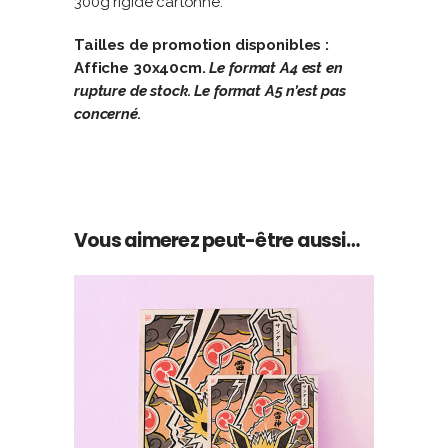
300g rigide cartonné.
Tailles de promotion disponibles :
Affiche 30x40cm.
Le format A4 est en
rupture de stock. Le format A5 n’est pas
concerné.
Vous aimerez peut-être aussi…
Ce
CHOIX DES OPTIONS
produit