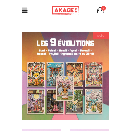
0
sale