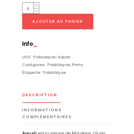
Aquali
|
PokéUkiyoe
AJOUTER AU PANIER
quantity
Info
UGS :
Pokeukiyoe-Aquali
Catégories :
PokéUkiyoe
,
Prints
Étiquette :
PokéUkiyoe
DESCRIPTION
INFORMATIONS
COMPLÉMENTAIRES
Aquali
est ici inspiré de
Mizukami
/
Suijin
,