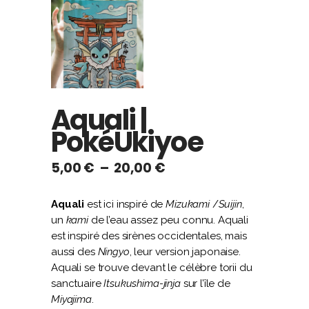
Aquali |
PokéUkiyoe
Plage
5,00
€
–
20,00
€
de
prix :
Aquali
est ici inspiré de
Mizukami
/
Suijin
,
5,00 €
un
kami
de l’eau assez peu connu. Aquali
à
est inspiré des sirènes occidentales, mais
20,00 €
aussi des
Ningyo
, leur version japonaise.
Aquali se trouve devant le célèbre torii du
sanctuaire
Itsukushima-jinja
sur l’île de
Miyajima
.