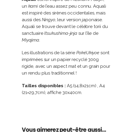
un
kami
de l’eau assez peu connu. Aquali
est inspiré des sirènes occidentales, mais
aussi des
Ningyo
, leur version japonaise.
Aquali se trouve devant le célèbre torii du
sanctuaire
Itsukushima-jinja
sur l’île de
Miyajima
.
Les illustrations de la série
PokéUkiyoe
sont
imprimées sur un papier recyclé 300g
rigide, avec un aspect mat et un grain pour
un rendu plus traditionnel !
Tailles disponibles :
A5 (14,8x21cm) , A4
(21×29,7cm), affiche 30x40cm.
Vous aimerez peut-être aussi…