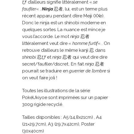
び d’ailleurs signifie littéralement «
se
faufiler
« .
Ninja
忍者, lui, est un terme plus
récent apparu pendant d’ère Meiji (XXe).
Donc le ninja est un shinobi moderne en
quelques sortes. La nuance est mince je
vous l’accorde. Le mot
ninja
忍者
littéralement veut dire «
homme furtif
« . On
retrouve d’ailleurs le même kanji 忍 dans
shinobi
忍び et
ninja
忍者 qui veut dire dire
secret/faufiler/discret.. En fait
ninja
忍者
pourrait se traduire en
guerrier de l’ombre
si
on veut faire joli !
Toutes les illustrations de la série
PokéUkiyoe sont imprimées sur un papier
300g rigide recyclé.
Tailles disponibles : A5 (14,8x21cm) , A4
(21×29,7cm), A3 (29,7x42cm), Poster
(30x40cm)