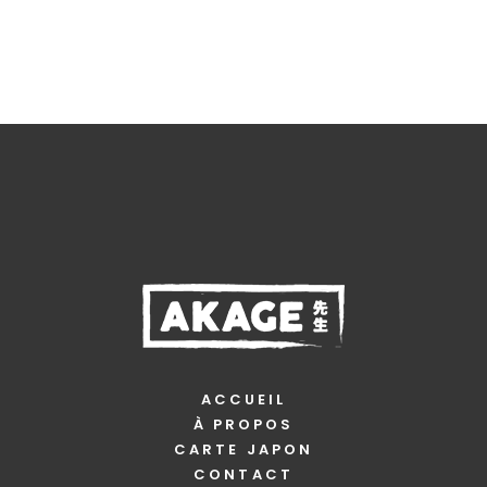
20,00 €
du
produit
ACCUEIL
À PROPOS
CARTE JAPON
CONTACT