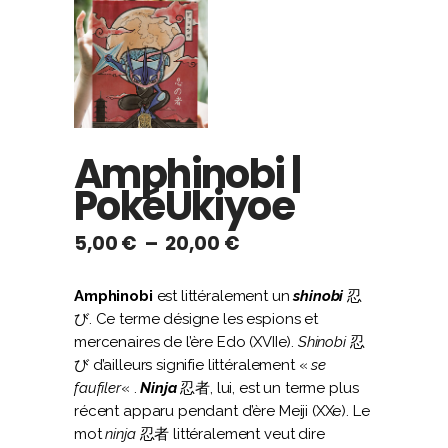
Amphinobi |
PokéUkiyoe
Plage
5,00
€
–
20,00
€
de
prix :
Amphinobi
est littéralement un
shinobi
忍
5,00 €
び. Ce terme désigne les espions et
à
mercenaires de l’ère Edo (XVIIe).
Shinobi
忍
20,00 €
び d’ailleurs signifie littéralement «
se
faufiler
« .
Ninja
忍者, lui, est un terme plus
récent apparu pendant d’ère Meiji (XXe). Le
mot
ninja
忍者 littéralement veut dire