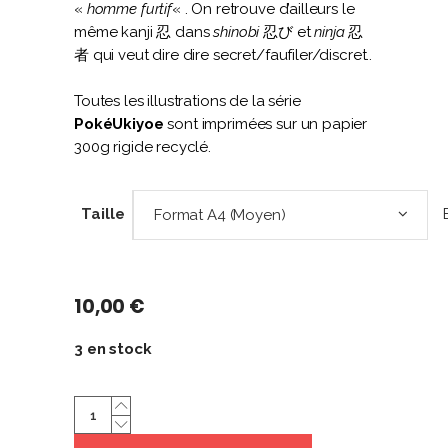
«
homme furtif
« . On retrouve d’ailleurs le
même kanji 忍 dans
shinobi
忍び et
ninja
忍
者 qui veut dire dire secret/faufiler/discret..
Toutes les illustrations de la série
PokéUkiyoe
sont imprimées sur un papier
300g rigide recyclé.
Taille
Format A4 (Moyen)
10,00
€
3 en stock
Amphinobi
|