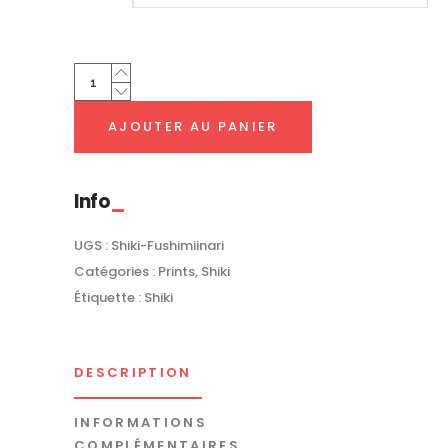
Le
Sanctuaire
Fushimi
AJOUTER AU PANIER
Inari
|
Shiki
Info
quantity
UGS :
Shiki-Fushimiinari
Catégories :
Prints
,
Shiki
Étiquette :
Shiki
DESCRIPTION
INFORMATIONS
COMPLÉMENTAIRES