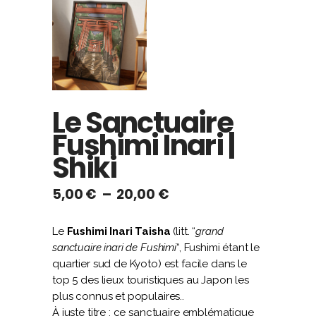
Le Sanctuaire
Fushimi Inari |
Shiki
Plage
5,00
€
–
20,00
€
de
prix :
Le
Fushimi Inari Taisha
(litt. “
grand
5,00 €
sanctuaire inari de Fushimi
“, Fushimi étant le
à
quartier sud de Kyoto) est facile dans le
20,00 €
top 5 des lieux touristiques au Japon les
plus connus et populaires..
À juste titre : ce sanctuaire emblématique