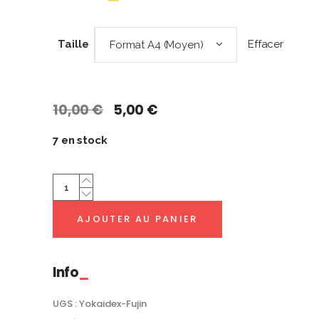
Effacer
Taille
Format A4 (Moyen)
Le
Le
10,00
€
5,00
€
prix
prix
initial
actuel
7 en stock
était :
est :
10,00 €.
5,00 €.
Fūjin
|
Yokaidex
AJOUTER AU PANIER
quantity
Info
UGS :
Yokaidex-Fujin