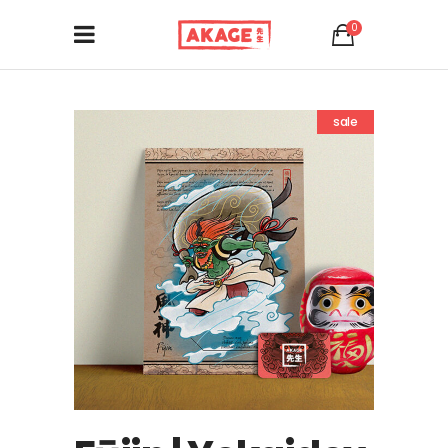
0
sale