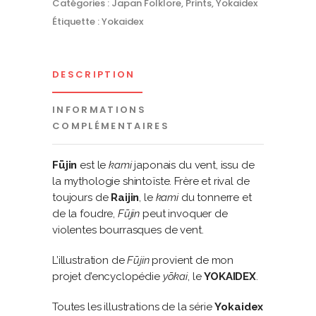
Catégories :
Japan Folklore
,
Prints
,
Yokaidex
Étiquette :
Yokaidex
DESCRIPTION
INFORMATIONS
COMPLÉMENTAIRES
Fūjin
est le
kami
japonais du vent, issu de
la mythologie shintoïste. Frère et rival de
toujours de
Raijin
, le
kami
du tonnerre et
de la foudre,
Fūjin
peut invoquer de
violentes bourrasques de vent.
L’illustration de
Fūjin
provient de mon
projet d’encyclopédie
yōkai
, le
YOKAIDEX
.
Toutes les illustrations de la série
Yokaidex