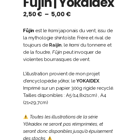
Fūjin | Yokaidex
Plage
2,50
€
–
5,00
€
de
prix :
Fūjin
est le
kami
japonais du vent, issu de
2,50 €
la mythologie shintoïste. Frère et rival de
à
toujours de
Raijin
, le
kami
du tonnerre et
5,00 €
de la foudre,
Fūjin
peut invoquer de
violentes bourrasques de vent.
L’illustration provient de mon projet
d’encyclopédie
yōkai
, le
YOKAIDEX
.
Imprimé sur un papier 300g rigide recyclé.
Tailles disponibles : A5 (14,8x21cm) , A4
(21×29,7cm)
Toutes les illustrations de la série
Yōkaidex ne seront pas réimprimées, et
seront donc disponibles jusqu’à épuisement
des stocks.