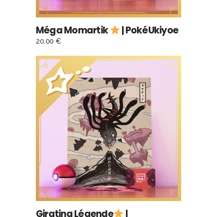
Méga Momartik
| PokéUkiyoe
20,00
€
AJOUTER AU PANIER
Giratina Légende
|