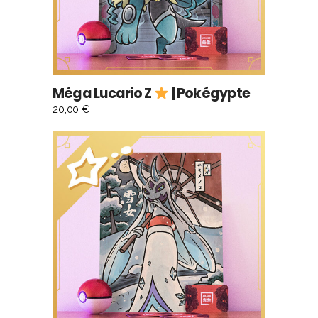
Méga Lucario Z
| Pokégypte
20,00
€
AJOUTER AU PANIER