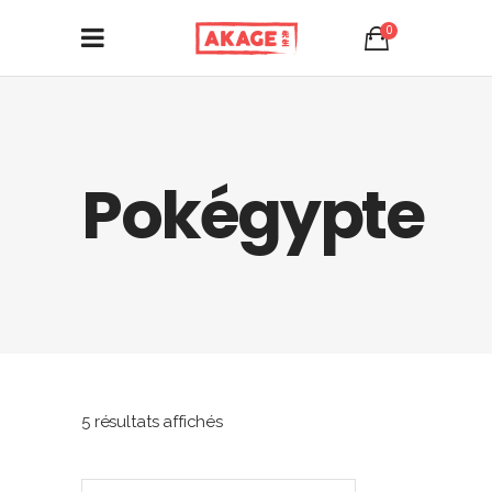
0
Pokégypte
Trié
5 résultats affichés
par