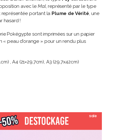
pposition avec le
Mal
, représenté par le type
t représentée portant la
Plume de Vérité
, une
r hasard !
 série Pokégypte sont imprimées sur un papier
en « peau d’orange » pour un rendu plus
21cm) , A4 (21×29,7cm), A3 (29,7x42cm)
sale