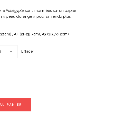
érie
Pokégypte
sont imprimées sur un papier
en « peau d’orange » pour un rendu plus
8x21cm) , A4 (21×29,7cm), A3 (29,7x42cm)
Effacer
)
l
.
AU PANIER