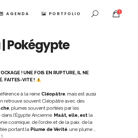
1
AGENDA
PORTFOLIO
 | Pokégypte
e
OCKAGE ! UNE FOIS EN RUPTURE, IL NE
 €
. FAITES-VITE !
0 €
éférence à la reine
Cléopâtre
, mais est aussi
On retrouve souvent Cléopâtre avec des
uche
, plumes souvent portées par les
 dans l’Égypte Ancienne.
Maât, elle, est
la
ie cosmique, de l’ordre et de la paix, de la
ntée portant la
Plume de Vérité
, une plume …
 !