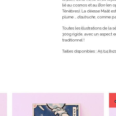
lié au cosmos et au
Bon
(en o
Ténèbres). La déesse Maât es
plume …
d’autruche
, comme pa
Toutes les illustrations de la
300g rigide, avec un aspect 
traditionnel !
Tailles disponibles : A5 (14,8x