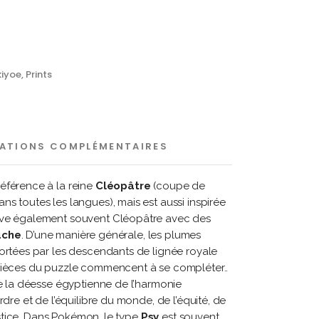
iyoe
,
Prints
ATIONS COMPLÉMENTAIRES
éférence à la reine
Cléopâtre
(coupe de
s toutes les langues), mais est aussi inspirée
uve également souvent Cléopâtre avec des
uche
. D’une manière générale, les plumes
ortées par les descendants de lignée royale
pièces du puzzle commencent à se compléter..
t de la déesse égyptienne de l’harmonie
rdre et de l’équilibre du monde, de l’équité, de
justice. Dans Pokémon, le type
Psy
est souvent