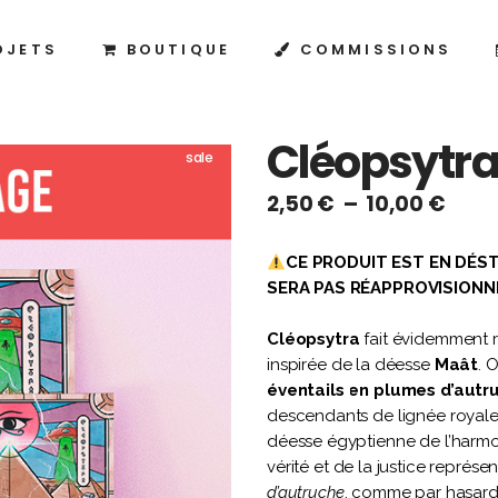
OJETS
BOUTIQUE
COMMISSIONS
Cléopsytra
sale
Plag
2,50
€
–
10,00
€
de
prix :
CE PRODUIT EST EN DÉST
2,50
SERA PAS RÉAPPROVISIONNÉ
à
10,0
Cléopsytra
fait évidemment r
inspirée de la déesse
Maât
. 
éventails en plumes d’autr
descendants de lignée royale
déesse égyptienne de l’harmon
vérité et de la justice représe
d’autruche
, comme par hasard