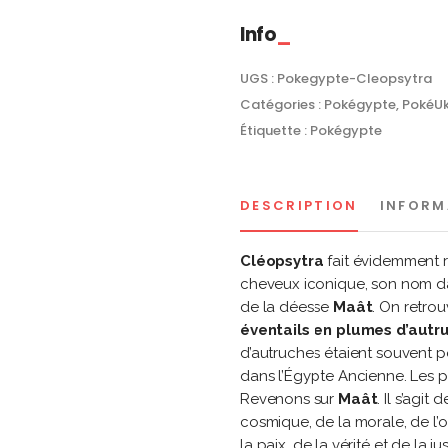
quantity
Info
UGS :
Pokegypte-Cleopsytra
Catégories :
Pokégypte
,
PokéUk
Étiquette :
Pokégypte
DESCRIPTION
INFORM
Cléopsytra
fait évidemment r
cheveux iconique, son nom dan
de la déesse
Maât
. On retro
éventails en plumes d’autr
d’autruches étaient souvent p
dans l’Égypte Ancienne. Les 
Revenons sur
Maât
. Il s’agi
cosmique, de la morale, de l’o
la paix, de la vérité et de la 