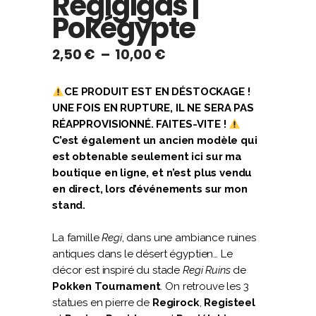
Regigigas |
Pokégypte
Plage
2,50
€
–
10,00
€
de
prix :
CE PRODUIT EST EN DÉSTOCKAGE !
2,50 €
UNE FOIS EN RUPTURE, IL NE SERA PAS
à
RÉAPPROVISIONNÉ. FAITES-VITE !
10,00 €
C’est également un ancien modèle qui
est obtenable seulement ici sur ma
boutique en ligne, et n’est plus vendu
en direct, lors d’événements sur mon
stand.
La famille
Regi
, dans une ambiance ruines
antiques dans le désert égyptien… Le
décor est inspiré du stade
Regi Ruins
de
Pokken Tournament
. On retrouve les 3
statues en pierre de
Regirock
,
Registeel