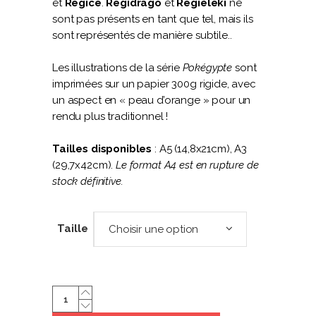
et
Regice
.
Regidrago
et
Regiéleki
ne
sont pas présents en tant que tel, mais ils
sont représentés de manière subtile..
Les illustrations de la série
Pokégypte
sont
imprimées sur un papier 300g rigide, avec
un aspect en « peau d’orange » pour un
rendu plus traditionnel !
Tailles disponibles
: A5 (14,8x21cm), A3
(29,7x42cm).
Le format A4 est en rupture de
stock définitive.
Taille
Choisir une option
Regigigas
|