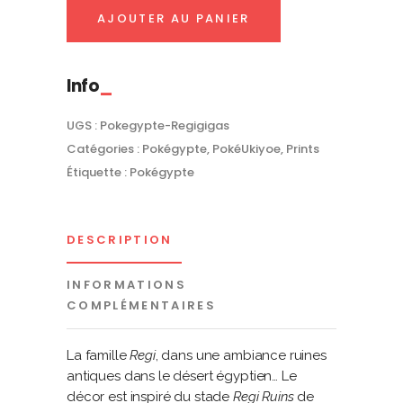
Pokégypte
AJOUTER AU PANIER
quantity
Info
UGS :
Pokegypte-Regigigas
Catégories :
Pokégypte
,
PokéUkiyoe
,
Prints
Étiquette :
Pokégypte
DESCRIPTION
INFORMATIONS
COMPLÉMENTAIRES
La famille
Regi
, dans une ambiance ruines
antiques dans le désert égyptien… Le
décor est inspiré du stade
Regi Ruins
de