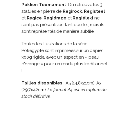
Pokken Tournament
. On retrouve les 3
statues en pierre de
Regirock
,
Registeel
et
Regice
.
Regidrago
et
Regiéleki
ne
sont pas présents en tant que tel, mais ils
sont représentés de manière subtile..
Toutes les illustrations de la série
Pokégypte sont imprimées sur un papier
300g rigide, avec un aspect en « peau
d’orange » pour un rendu plus traditionnel
!
Tailles disponibles
: A5 (14,8x21cm), A3
(29,7x42cm).
Le format A4 est en rupture de
stock définitive.