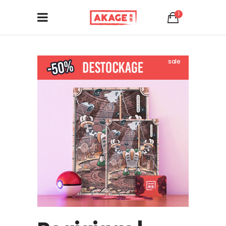
1
sale