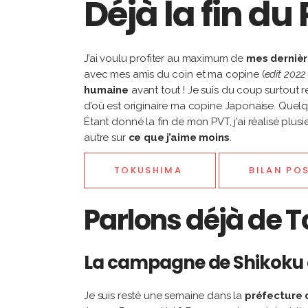
Déjà la fin d
J’ai voulu profiter au maximum de
mes derniè
avec mes amis du coin et ma copine (
edit 2022 
humaine
avant tout ! Je suis du coup surtout 
d’où est originaire ma copine Japonaise. Quel
Étant donné la fin de mon PVT, j’ai réalisé plus
autre sur
ce que j’aime moins
.
TOKUSHIMA
BILAN POS
Parlons déjà de 
La campagne de Shikoku et
Je suis resté une semaine dans la
préfecture