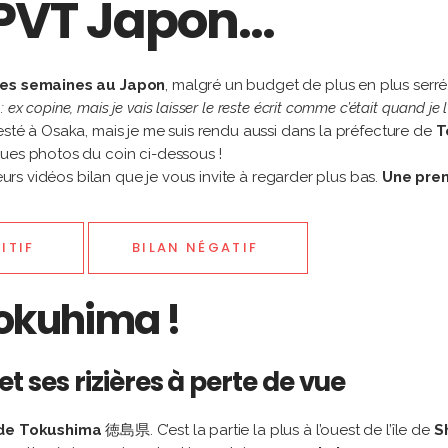
u PVT Japon…
res semaines au Japon
, malgré un budget de plus en plus serré
: ex copine, mais je vais laisser le reste écrit comme c’était quand je l’
resté à Osaka, mais je me suis rendu aussi dans la préfecture de
T
ques photos du coin ci-dessous !
ieurs vidéos bilan que je vous invite à regarder plus bas.
Une prem
ITIF
BILAN NÉGATIF
Tokuhima !
 ses rizières à perte de vue
 de Tokushima
徳島県. C’est la partie la plus à l’ouest de l’île de
S