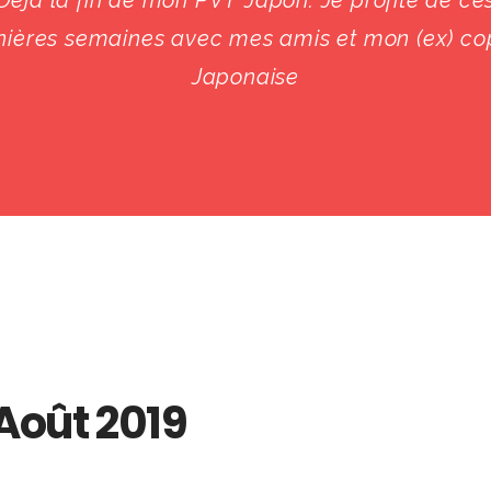
Déjà la fin de mon PVT Japon. Je profite de ce
nières semaines avec mes amis et mon (ex) co
Japonaise
Août 2019