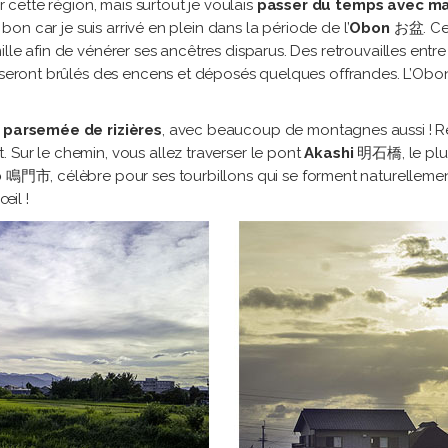
r cette région, mais surtout je voulais
passer du temps avec ma
 bon car je suis arrivé en plein dans la période de l’
Obon
お盆. Cet
lle afin de vénérer ses ancêtres disparus. Des retrouvailles entr
ou seront brûlés des encens et déposés quelques offrandes. L’Ob
t
parsemée de rizières
, avec beaucoup de montagnes aussi ! R
 Sur le chemin, vous allez traverser le pont
Akashi
明石橋, le plu
o
鳴門市, célèbre pour ses tourbillons qui se forment naturellement 
œil !