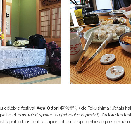
u célèbre festival
Awa Odori
(阿波踊り) de Tokushima ! J’étais habi
ille et bois. (
alert spoiler : ça fait mal aux pieds !
). J’adore les fe
est réputé dans tout le Japon, et du coup tombe en plein milieu d