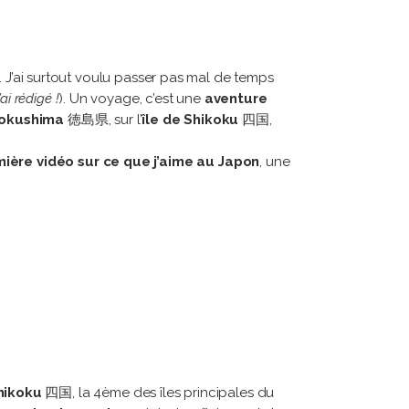
. J’ai surtout voulu passer pas mal de temps
ai rédigé !
). Un voyage, c’est une
aventure
okushima
徳島県, sur l’
île de Shikoku
四国,
ière vidéo sur ce que j’aime au Japon
, une
hikoku
四国, la 4ème des îles principales du