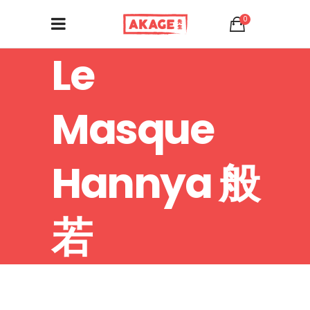
0
Le
Masque
Hannya 般
若