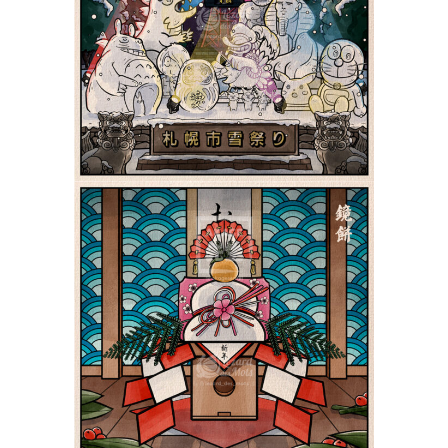
Sapporo 札幌市雪祭り |
Shiki 四季
Yokai
Le Kagamimochi 鏡餅 |
Shiki 四季
Yokai