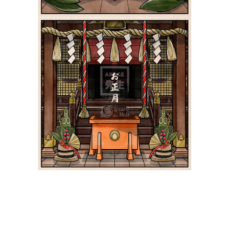
Le Nouvel An au Japon
お正月 | Shiki 四季
Yokai