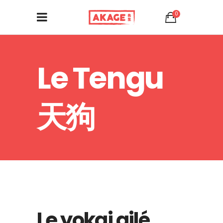
0
Le Tengu
天狗
Le yokai ailé,