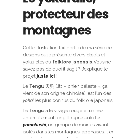
protecteur des
montagnes
Cette illustration fait partie de ma série de
designs où je présente divers objets et
yokai clés du
folklore japonais
. Vous ne
savez pas de quoi il s’agit ? J’explique le
projet
juste ici
!
Le
Tengu
天狗 (litt. « chien céleste », ça
vient de son origine chinoise), est l’un des
yokai
les plus connus du folklore japonais.
Le
Tengu
a le visage rouge et un nez
anormalement long. Il représente les
yamabushi
, un groupe de moines vivant
isolés dans les montagnes japonaises. Il en