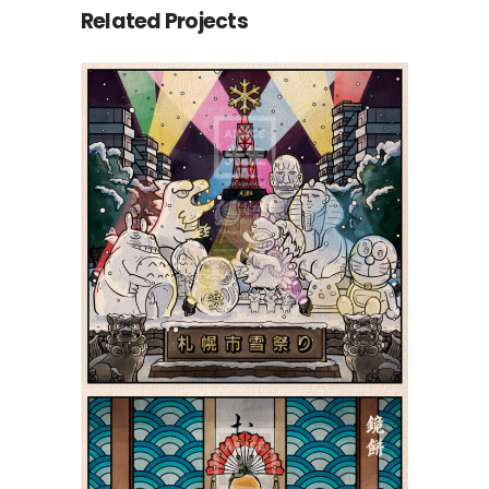
Related Projects
Le Yuki Matsuri de
Sapporo 札幌市雪祭り |
Shiki 四季
Yokai