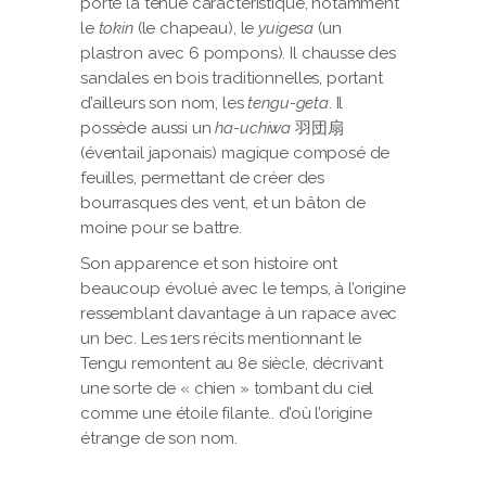
porte la tenue caractéristique, notamment
le
tokin
(le chapeau), le
yuigesa
(un
plastron avec 6 pompons). Il chausse des
sandales en bois traditionnelles, portant
d’ailleurs son nom, les
tengu-geta
. Il
possède aussi un
ha-uchiwa
羽団扇
(éventail japonais) magique composé de
feuilles, permettant de créer des
bourrasques des vent, et un bâton de
moine pour se battre.
Son apparence et son histoire ont
beaucoup évolué avec le temps, à l’origine
ressemblant davantage à un rapace avec
un bec. Les 1ers récits mentionnant le
Tengu remontent au 8e siècle, décrivant
une sorte de « chien » tombant du ciel
comme une étoile filante.. d’où l’origine
étrange de son nom.