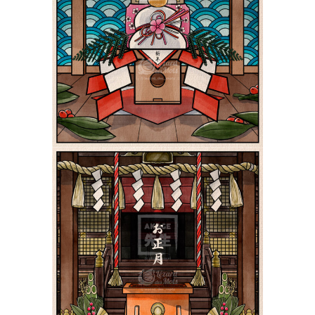
Le Kagamimochi 鏡餅 |
Shiki 四季
Yokai
Le Nouvel An au Japon
お正月 | Shiki 四季
Yokai