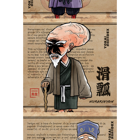
Nurarihyon 滑瓢
Yokaidex