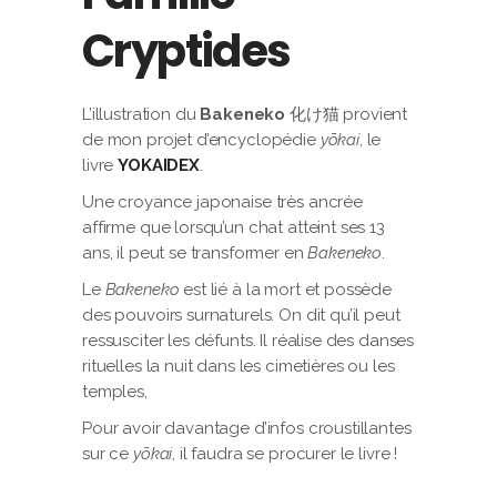
Cryptides
L’illustration du
Bakeneko
化け猫 provient
de mon projet d’encyclopédie
yōkai
, le
livre
YOKAIDEX
.
Une croyance japonaise très ancrée
affirme que lorsqu’un chat atteint ses 13
ans, il peut se transformer en
Bakeneko
.
Le
Bakeneko
est lié à la mort et possède
des pouvoirs surnaturels. On dit qu’il peut
ressusciter les défunts. Il réalise des danses
rituelles la nuit dans les cimetières ou les
temples,
Pour avoir davantage d’infos croustillantes
sur ce
yōkai
, il faudra se procurer le livre !