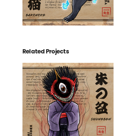
Related Projects
Shunobon 朱の盆
Yokaidex