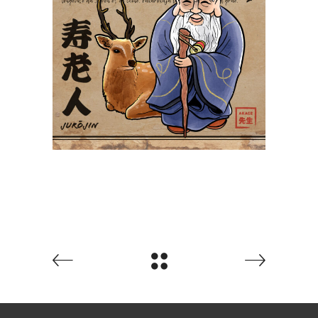
Jurōjin 寿老人
Yokaidex