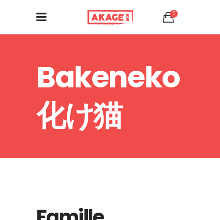
0
Bakeneko
化け猫
Famille