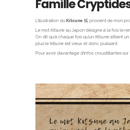
Famille Cryptide
L’illustration du
Kitsune
狐 provient de mon pro
Le mot
Kitsune
au Japon désigne à la fois le ren
On dit qu’à chaque fois qu’un
Kitsune
atteint un
plus le
kitsune
est vieux et donc puissant.
Pour avoir davantage d’infos croustillantes sur