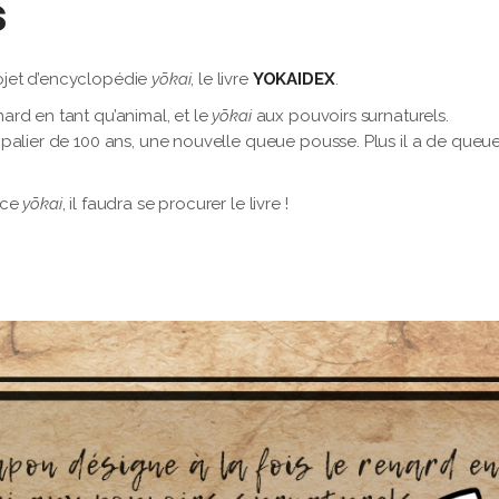
s
jet d’encyclopédie
yōkai
, le livre
YOKAIDEX
.
ard en tant qu’animal, et le
yōkai
aux pouvoirs surnaturels.
 palier de 100 ans, une nouvelle queue pousse. Plus il a de queue
 ce
yōkai
, il faudra se procurer le livre !