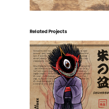
Related Projects
Shunobon 朱の盆
Yokaidex