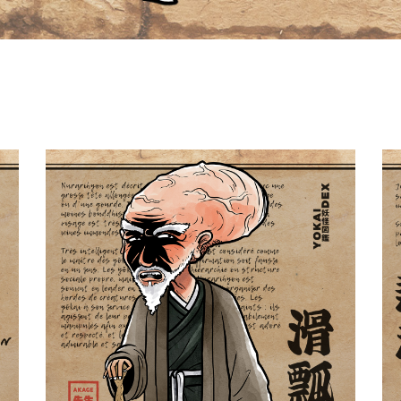
Nurarihyon 滑瓢
Yokaidex