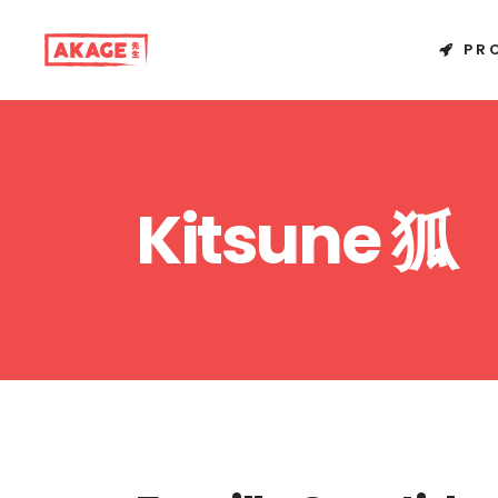
PR
Kitsune 狐