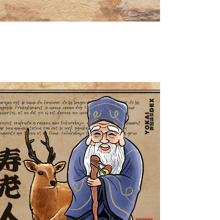
Jurōjin 寿老人
Yokaidex